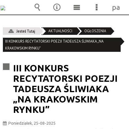
pane
Wyszukiwarka
Narzędzia
Menu
Menu
główne
szczegóło
AKTUALNOŚCI
OGŁOSZENIA
Jesteś Tutaj
III KONKURS RECYTATORSKI POEZJI TADEUSZA ŚLIWIAKA „NA
KRAKOWSKIM RYNKU”
III KONKURS
RECYTATORSKI POEZJI
TADEUSZA ŚLIWIAKA
„NA KRAKOWSKIM
RYNKU”
Poniedziałek, 25-08-2025