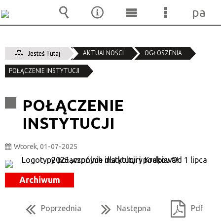
pane
Wyszukiwarka
Narzędzia
Menu
Menu
główne
szczegóło
AKTUALNOŚCI
OGŁOSZENIA
Jesteś Tutaj
POŁĄCZENIE INSTYTUCJI
POŁĄCZENIE
INSTYTUCJI
Wtorek, 01-07-2025
Archiwum
Poprzednia
Następna
Pdf