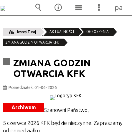
pane
Wyszukiwarka
Narzędzia
Menu
Menu
główne
szczegóło
AKTUALNOŚCI
OGŁOSZENIA
Jesteś Tutaj
ZMIANA GODZIN OTWARCIA KFK
ZMIANA GODZIN
OTWARCIA KFK
Poniedziałek, 01-06-2026
Archiwum
Szanowni Państwo,
5 czerwca 2026 KFK będzie nieczynne. Zapraszamy
od poniedziałku.