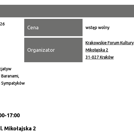
Miejsce
026
Cena
Organiza
wstęp wolny
Promowa
Krakowskie Forum Kultury
Organizator
Mikołajska 2
31-027 Kraków
cjatyw
 Baranami,
i Sympatyków
:00-17:00
l. Mikołajska 2