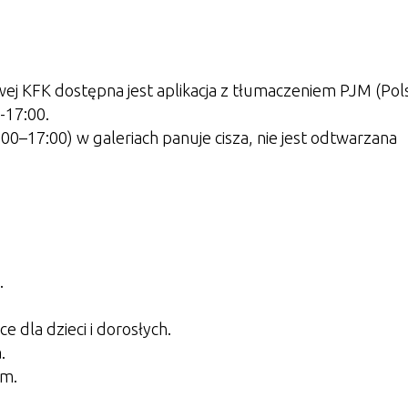
wej KFK dostępna jest aplikacja z tłumaczeniem PJM (Pols
-17:00.
0–17:00) w galeriach panuje cisza, nie jest odtwarzana
.
 dla dzieci i dorosłych.
.
cm.