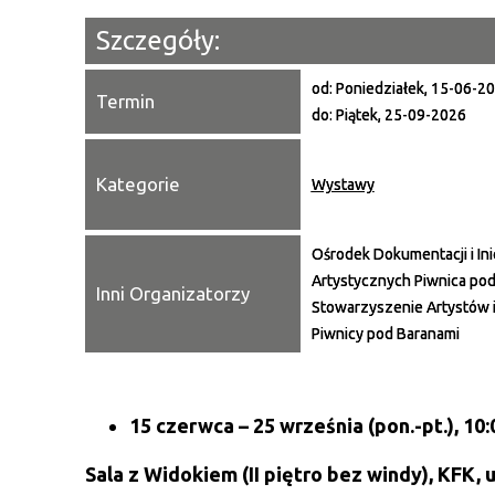
Szczegóły:
od:
Poniedziałek, 15-06-2
Termin
do:
Piątek, 25-09-2026
Kategorie
Wystawy
Ośrodek Dokumentacji i Ini
Artystycznych Piwnica pod
Inni Organizatorzy
Stowarzyszenie Artystów 
Piwnicy pod Baranami
15 czerwca
– 25 września
(pon.-pt.), 10
Sala z Widokiem (II piętro bez windy), KFK, u