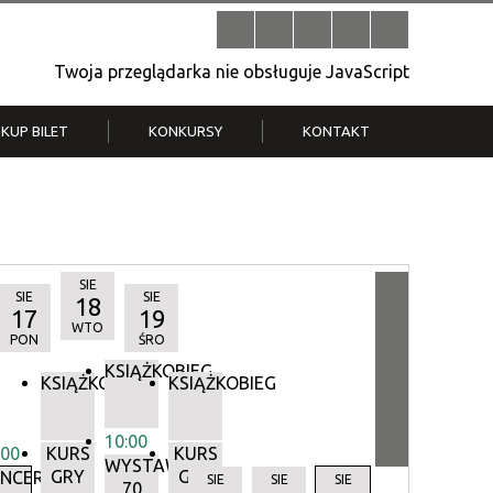
Twoja przeglądarka nie obsługuje JavaScript
KUP BILET
KONKURSY
KONTAKT
| V
Klub Strych
TWOJA DZIELNICA, TWÓJ FILM
. T.
– konkurs na krótkometrażówkę
SIE
SIE
SIE
18
17
19
WTO
PON
ŚRO
KSIĄŻKOBIEG
KSIĄŻKOBIEG
KSIĄŻKOBIEG
10:00
:00
KURS
KURS
WYSTAWA:
GRY
GRY
Y
NCERTY
SIE
SIE
SIE
70