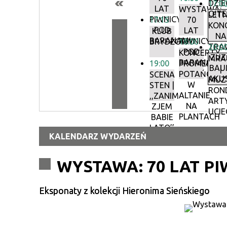
DZIEC
17:0
LAT
WYSTAWA:
O!T
LETN
PIWNICY
17:15
70
KON
POD
LAT
KLUB
NA
BARANAMI
PIWNICY
BRYDŻOWY
18:00
TRAW
20:0
POD
KONCERTY
ZUZ
MRA
BARANAMI
19:00
PROMENADO
BAU
|
POTAŃCÓW
SCENA
AKU
MUZ
W
STEN |
RON
ALTANIE
,,ZANIM
ART
NA
ZJEM
UCIE
PLANTACH
BABIE
LATO’’
KALENDARZ WYDARZEŃ
WYSTAWA: 70 LAT P
Eksponaty z kolekcji Hieronima Sieńskiego