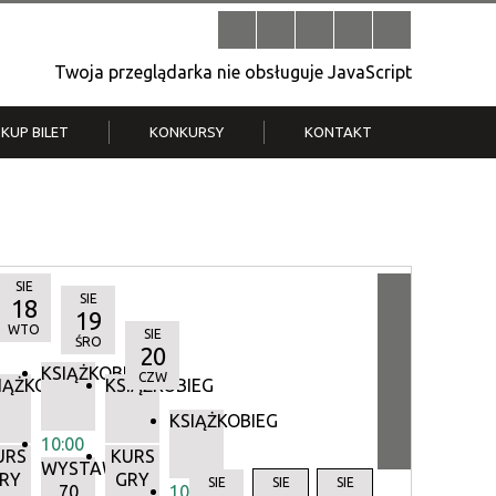
Twoja przeglądarka nie obsługuje JavaScript
KUP BILET
KONKURSY
KONTAKT
| V
Klub Strych
TWOJA DZIELNICA, TWÓJ FILM
. T.
– konkurs na krótkometrażówkę
SIE
SIE
18
19
WTO
SIE
ŚRO
20
KSIĄŻKOBIEG
CZW
IĄŻKOBIEG
KSIĄŻKOBIEG
KSIĄŻKOBIEG
10:00
URS
KURS
WYSTAWA:
RY
GRY
Y
SIE
SIE
SIE
70
10:00