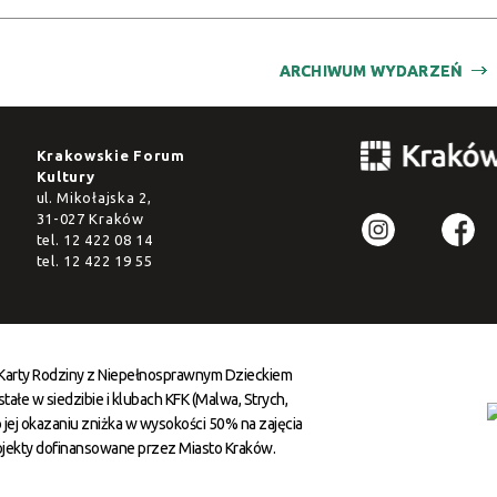
ARCHIWUM WYDARZEŃ
Krakowskie Forum
Kultury
ul. Mikołajska 2,
31-027 Kraków
tel.
12 422 08 14
tel.
12 422 19 55
 Karty Rodziny z Niepełnosprawnym Dzieckiem
ałe w siedzibie i klubach KFK (Malwa, Strych,
 jej okazaniu zniżka w wysokości 50% na zajęcia
ojekty dofinansowane przez Miasto Kraków.