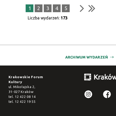
1
2
3
4
5
Liczba wydarzeń:
173
ARCHIWUM WYDARZEŃ
Krakowskie Forum
Kultury
ul. Mikołajska 2,
31-027 Kraków
tel.
12 422 08 14
tel.
12 422 19 55