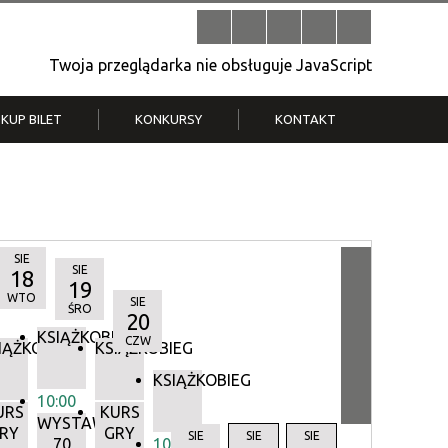
Twoja przeglądarka nie obsługuje JavaScript
KUP BILET
KONKURSY
KONTAKT
| V
Klub Strych
TWOJA DZIELNICA, TWÓJ FILM
. T.
– konkurs na krótkometrażówkę
SIE
SIE
18
19
WTO
SIE
ŚRO
20
KSIĄŻKOBIEG
CZW
IĄŻKOBIEG
KSIĄŻKOBIEG
KSIĄŻKOBIEG
10:00
URS
KURS
WYSTAWA:
RY
GRY
Y
SIE
SIE
SIE
70
10:00