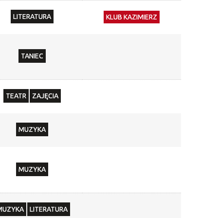
—
zakresie
LITERATURA
KLUB KAZIMIERZ
Miejsce
TANIEC
Organizator
Promowane
TEATR
ZAJĘCIA
MUZYKA
MUZYKA
MUZYKA
LITERATURA