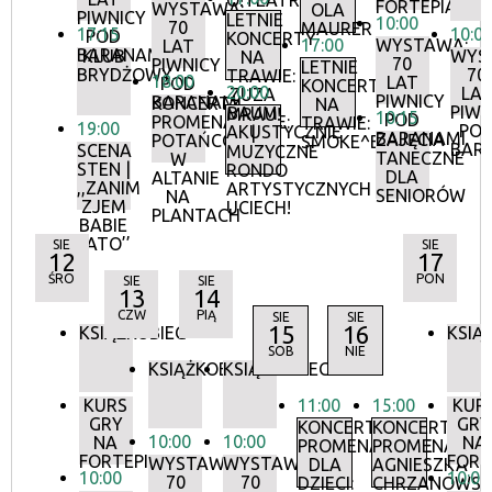
O!TEATR
FORTEPIANIE
WYSTAWA:
OLA
PIWNICY
LETNIE
10:00
70
MAURER
17:15
10:0
POD
KONCERTY
17:00
WYSTAWA:
LAT
BARANAMI
KLUB
WYS
NA
70
PIWNICY
LETNIE
BRYDŻOWY
70
TRAWIE:
18:00
LAT
POD
KONCERTY
20:00
LA
ZUZA
PIWNICY
BARANAMI
KONCERTY
NA
PIWN
BAUM
MRAU!
10:15
POD
PROMENADOWE:
TRAWIE:
19:00
PO
AKUSTYCZNIE
|
BARANAMI
ZAJĘCIA
POTAŃCÓWKA
SMOKE^BLUES
BAR
SCENA
MUZYCZNE
TANECZNE
W
STEN |
RONDO
DLA
ALTANIE
,,ZANIM
ARTYSTYCZNYCH
SENIORÓW
NA
ZJEM
UCIECH!
PLANTACH
BABIE
LATO’’
SIE
SIE
12
17
ŚRO
PON
SIE
SIE
13
14
CZW
PIĄ
SIE
SIE
15
16
KSIĄŻKOBIEG
KSIĄ
SOB
NIE
KSIĄŻKOBIEG
KSIĄŻKOBIEG
KURS
11:00
15:00
KUR
GRY
GRY
KONCERTY
KONCERTY
10:00
10:00
NA
NA
PROMENADOWE
PROMENADOW
FORTEPIANIE
FORT
WYSTAWA:
WYSTAWA:
DLA
AGNIESZKA
10:00
10:00
70
70
DZIECI:
CHRZANOWS