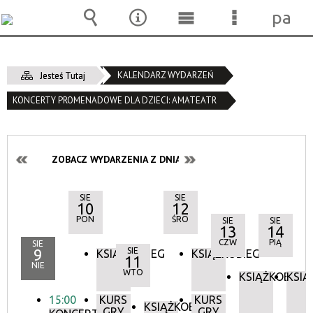
pane
Wyszukiwarka
Narzędzia
Menu
Menu
główne
szczegóło
KALENDARZ WYDARZEŃ
Jesteś Tutaj
KONCERTY PROMENADOWE DLA DZIECI: AMATEATR
ZOBACZ WYDARZENIA Z DNIA:
SIE
SIE
10
12
PON
ŚRO
SIE
SIE
13
14
CZW
PIĄ
SIE
9
SIE
KSIĄŻKOBIEG
KSIĄŻKOBIEG
11
NIE
WTO
KSIĄŻKOBIEG
KSIĄ
15:00
KURS
KURS
KSIĄŻKOBIEG
GRY
GRY