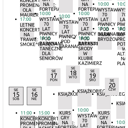
KONCERTY
10:00
10:0
NA
NA
PROMENADOWE:
FORTEPIANIE
FORTEPIANIE
WYSTAWA:
WYS
OLA
10:00
10:00
70
70
MAURER
10:00
17:00
WYSTAWA:
WYSTAWA:
LAT
LA
WYSTAWA:
70
70
PIWNICY
PIWN
LETNIE
70
17:15
18:0
LAT
LAT
POD
PO
KONCERTY
LAT
PIWNICY
PIWNICY
BARANAMI
BAR
KLUB
KON
NA
PIWNICY
10:15
18:00
POD
POD
BRYDŻOWY
PRO
TRAWIE:
POD
BARANAMI
BARANAMI
ZAJĘCIA
ARTYSTYCZNE
POT
SMOKE^BLUES
BARANAMI
TANECZNE
ŚRODY
W
DLA
W
ALTA
SENIORÓW
KLUBIE
NA
KAZIMIERZ
PLA
SIE
SIE
18
SIE
17
19
WTO
PON
ŚRO
SIE
20
CZW
SIE
SIE
KSIĄŻKOBIEG
15
16
KSIĄŻKOBIEG
KSIĄŻKOBIEG
SOB
NIE
KSIĄ
10:00
11:00
15:00
KURS
KURS
WYSTAWA:
GRY
GRY
KONCERTY
KONCERTY
70
10:00
NA
NA
PROMENADOWE
PROMENADOWE:
LAT
FORTEPIANIE
FORTEPIANIE