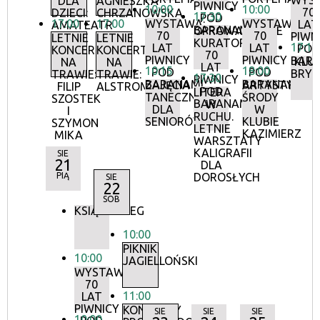
WYS
DLA
AGNIESZKA
PIWNICY
10:00
10:00
70
DZIECI:
CHRZANOWSKA
17:30
POD
17:00
17:00
WYSTAWA:
WYSTAWA:
LAT
AMATEATR
BARANAMI
OPROWADZANIE
70
70
PIWN
LETNIE
LETNIE
KURATORSKIE:
17:15
LAT
LAT
POD
KONCERTY
KONCERTY
70
PIWNICY
PIWNICY
BAR
KLU
NA
NA
LAT
10:15
18:00
POD
POD
BRY
TRAWIE:
TRAWIE:
17:30
PIWNICY
BARANAMI
BARANAMI
ZAJĘCIA
ARTYSTYCZN
FILIP
ALSTROMERIE
POD
LITERA
TANECZNE
ŚRODY
SZOSTEK
BARANAMI
W
DLA
W
I
RUCHU.
SENIORÓW
KLUBIE
SZYMON
LETNIE
KAZIMIERZ
MIKA
WARSZTATY
KALIGRAFII
SIE
21
DLA
PIĄ
DOROSŁYCH
SIE
22
SOB
KSIĄŻKOBIEG
10:00
PIKNIK
10:00
JAGIELLOŃSKI
WYSTAWA:
70
11:00
LAT
PIWNICY
KONCERTY
SIE
SIE
SIE
10:00