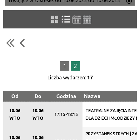
Trwające w zakresie:
od 10.06.2025 do 10.06.2025
Us
Szukana fraza
ten
filtr
Kategoria
Trwające w zakresie
1
2
—
Liczba wydarzeń:
17
Miejsce
Od
Do
Godzina
Nazwa
Organizator
10.06
10.06
TEATRALNE ZAJĘCIA INTE
17:15-18:15
WTO
WTO
DLA DZIECI I MŁODZIEŻY (1
Promowane
PRZYSTANEK STRYCH | ZAW
10.06
10.06