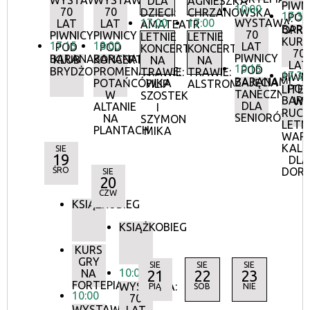
WYSTAWA:
WYSTAWA:
DLA
AGNIESZKA
PIWN
10:00
70
70
DZIECI:
CHRZANOWSKA
17:30
POD
17:00
17:00
WYSTAWA:
LAT
LAT
AMATEATR
BAR
OPR
70
PIWNICY
PIWNICY
LETNIE
LETNIE
KURA
17:15
18:00
LAT
POD
POD
KONCERTY
KONCERTY
70
PIWNICY
BARANAMI
BARANAMI
KLUB
KONCERTY
NA
NA
LAT
10:15
POD
BRYDŻOWY
PROMENADOWE:
TRAWIE:
TRAWIE:
17:30
PIWN
BARANAMI
ZAJĘCIA
POTAŃCÓWKA
FILIP
ALSTROMERIE
POD
LITE
TANECZNE
W
SZOSTEK
BAR
W
DLA
ALTANIE
I
RUCH
SENIORÓW
NA
SZYMON
LETN
PLANTACH
MIKA
WAR
KALI
SIE
19
DLA
ŚRO
DOR
SIE
20
CZW
KSIĄŻKOBIEG
KSIĄŻKOBIEG
KURS
GRY
SIE
SIE
SIE
10:00
NA
21
22
23
FORTEPIANIE
WYSTAWA:
PIĄ
SOB
NIE
10:00
70
WYSTAWA: