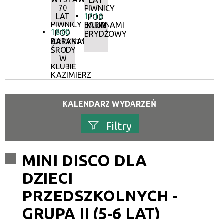
LAT
70
PIWNICY
17:15
LAT
POD
PIWNICY
BARANAMI
KLUB
18:00
POD
BRYDŻOWY
BARANAMI
ARTYSTYCZNE
ŚRODY
W
KLUBIE
KAZIMIERZ
KALENDARZ WYDARZEŃ
Filtry
Szukana fraza
MINI DISCO DLA
DZIECI
Kategoria
PRZEDSZKOLNYCH -
Trwające w zakresie
GRUPA II (5-6 LAT)
—