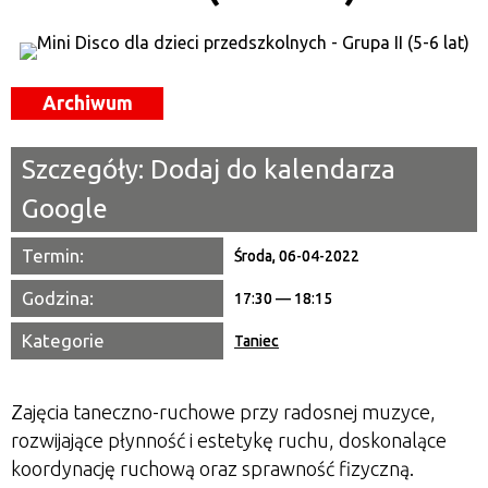
Miejsce
Organizator
Archiwum
Promowane
Szczegóły:
Dodaj do kalendarza
Google
Termin:
Środa, 06-04-2022
Godzina:
17:30 — 18:15
Kategorie
Taniec
Zajęcia taneczno-ruchowe przy radosnej muzyce,
rozwijające płynność i estetykę ruchu, doskonalące
koordynację ruchową oraz sprawność fizyczną.