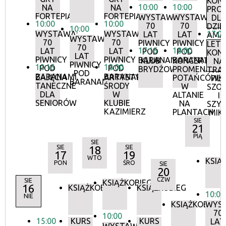
KON
10:00
10:00
NA
NA
PRO
FORTEPIANIE
FORTEPIANIE
WYSTAWA:
WYSTAWA:
DL
10:00
10:00
70
70
DZIEC
10:00
WYSTAWA:
WYSTAWA:
17:0
LAT
LAT
AMA
WYSTAWA:
70
70
PIWNICY
PIWNICY
LETN
70
17:15
18:00
LAT
LAT
POD
POD
KON
LAT
PIWNICY
PIWNICY
BARANAMI
BARANAMI
KLUB
KONCERTY
NA
PIWNICY
10:15
18:00
POD
POD
BRYDŻOWY
PROMENADOW
TRAW
POD
BARANAMI
BARANAMI
ZAJĘCIA
ARTYSTYCZNE
POTAŃCÓWK
FILI
BARANAMI
TANECZNE
ŚRODY
W
SZO
DLA
W
ALTANIE
I
SENIORÓW
KLUBIE
NA
SZY
KAZIMIERZ
PLANTACH
MIK
SIE
21
PIĄ
SIE
SIE
18
SIE
17
19
WTO
KSIĄ
PON
ŚRO
SIE
20
CZW
SIE
KSIĄŻKOBIEG
16
KSIĄŻKOBIEG
KSIĄŻKOBIEG
10:00
NIE
KSIĄŻKOBIEG
WYS
70
10:00
15:00
KURS
KURS
LAT