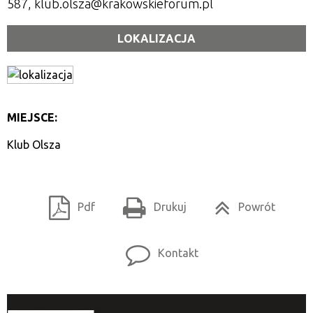
587, klub.olsza@krakowskieforum.pl
LOKALIZACJA
MIEJSCE:
Klub Olsza
Pdf
Drukuj
Powrót
Kontakt