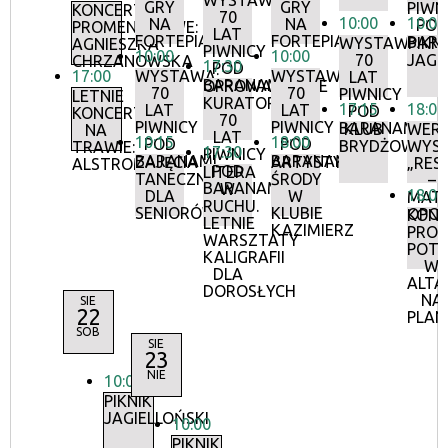
WYSTAWA:
GRY
GRY
PIWN
KONCERTY
70
10:00
10:00
NA
NA
POD
PROMENADOWE:
LAT
FORTEPIANIE
FORTEPIANIE
BAR
WYSTAWA:
PIKNI
AGNIESZKA
PIWNICY
10:00
10:00
70
JAGI
CHRZANOWSKA
17:30
POD
17:00
WYSTAWA:
WYSTAWA:
LAT
BARANAMI
OPROWADZANIE
70
70
PIWNICY
LETNIE
KURATORSKIE:
17:15
18:00
LAT
LAT
POD
KONCERTY
70
PIWNICY
PIWNICY
BARANAMI
KLUB
WERN
NA
LAT
10:15
18:00
POD
POD
BRYDŻOWY
WYS
TRAWIE:
17:30
PIWNICY
BARANAMI
BARANAMI
ZAJĘCIA
ARTYSTYCZNE
„RES
ALSTROMERIE
POD
LITERA
TANECZNE
ŚRODY
–
BARANAMI
W
18:00
DLA
W
MATE
RUCHU.
SENIORÓW
KLUBIE
OPOR
KON
LETNIE
KAZIMIERZ
PRO
WARSZTATY
POT
KALIGRAFII
W
DLA
ALTA
DOROSŁYCH
NA
SIE
22
PLAN
SOB
SIE
23
NIE
10:00
PIKNIK
JAGIELLOŃSKI
10:00
PIKNIK