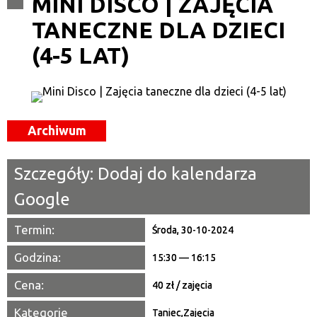
MINI DISCO | ZAJĘCIA
TANECZNE DLA DZIECI
Kategoria
(4-5 LAT)
Trwające w zakresie
—
Miejsce
Archiwum
Organizator
Szczegóły:
Dodaj do kalendarza
Promowane
Google
Termin:
Środa, 30-10-2024
Godzina:
15:30 — 16:15
Cena:
40 zł / zajęcia
Kategorie
Taniec
,
Zajęcia