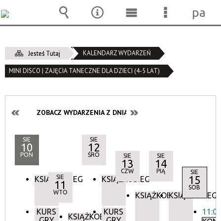
pane
Wyszukiwarka
Narzędzia
Menu
Menu
główne
szczegóło
KALENDARZ WYDARZEŃ
Jesteś Tutaj
MINI DISCO | ZAJĘCIA TANECZNE DLA DZIECI (4-5 LAT)
ZOBACZ WYDARZENIA Z DNIA:
SIE
SIE
10
12
PON
ŚRO
SIE
SIE
13
14
CZW
PIĄ
SIE
SIE
15
KSIĄŻKOBIEG
KSIĄŻKOBIEG
11
SOB
WTO
KSIĄŻKOBIEG
KSIĄŻKOBIEG
KURS
KURS
11:0
KSIĄŻKOBIEG
GRY
GRY