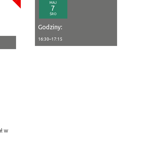
MAJ
a
7
ŚRO
—
Godziny:
16:30
–
17:15
tor
ne
ał w