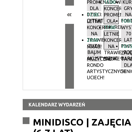
PROMENADOWE
15:00
KUR
DLA
GR
KONCERTY
DZIECI:
NA
17:00
PROMENADO
O!TEATR
FORT
OLA
10:0
LETNIE
MAURER
KONCERTY
17:00
WYS
NA
70
LETNIE
TRAWIE:
LA
20:00
KONCERTY
ZUZA
PIWN
NA
10:1
MRAU!
BAUM
PO
TRAWIE:
|
ZAJĘ
AKUSTYCZNIE
BAR
SMOKE^BLU
MUZYCZNE
TAN
RONDO
DL
ARTYSTYCZNYCH
SEN
UCIECH!
KALENDARZ WYDARZEŃ
MINIDISCO | ZAJĘCI