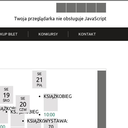
Twoja przeglądarka nie obsługuje JavaScript
KUP BILET
KONKURSY
KONTAKT
| V
Klub Strych
TWOJA DZIELNICA, TWÓJ FILM
. T.
– konkurs na krótkometrażówkę
SIE
21
PIĄ
SIE
19
KSIĄŻKOBIEG
SIE
ŚRO
20
IĄŻKOBIEG
CZW
IEG
KSIĄŻKOBIEG
10:00
KSIĄŻKOBIEG
WYSTAWA:
:00
70