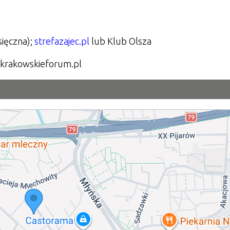
sięczna);
strefazajec.pl
lub Klub Olsza
@krakowskieforum.pl