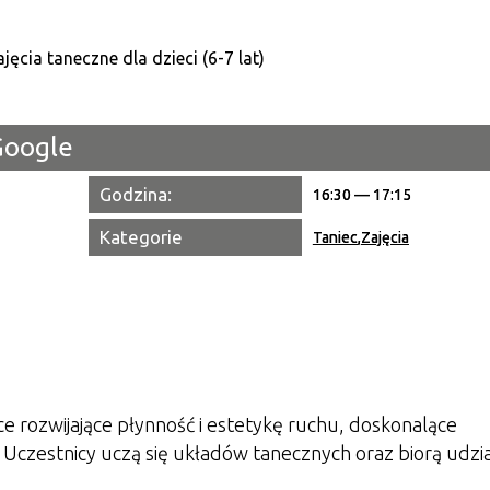
Kategori
Trwające w zakresie
Google
Miejsce
Godzina:
Organiza
16:30 — 17:15
Kategorie
Promowa
Taniec
,
Zajęcia
 rozwijające płynność i estetykę ruchu, doskonalące
Uczestnicy uczą się układów tanecznych oraz biorą udzi