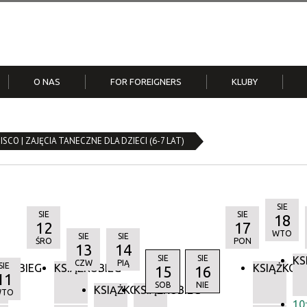
O NAS
FOR FOREIGNERS
KLUBY
alwa
kowskim Rynku | IV
Do pobrania
Klub Olsza
Nikt mi Ciebie nie odbierze 
 recytatorski poezji T.
ISCO | ZAJĘCIA TANECZNE DLA DZIECI (6-7 LAT)
Przegląd poezji śpiewanej im
a
Śliwiaka
Pieśni i Tańca „Krakowiacy”
SIE
SIE
SIE
18
12
17
WTO
SIE
SIE
ŚRO
PON
13
14
SIE
SIE
KS
CZW
PIĄ
SIE
ŻKOBIEG
KSIĄŻKOBIEG
KSIĄŻKOB
15
16
11
SOB
NIE
KSIĄŻKOBIEG
KSIĄŻKOBIEG
WTO
10