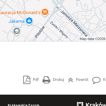
Pdf
Drukuj
Powrót
K
Krakowskie Forum