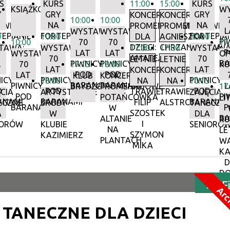
S
KURS
11:00
15:00
KURS
KSIĄŻKOBIEG
WY
Y
GRY
GRY
KONCERTY
KONCERTY
10:00
10:00
NA
NA
WE:
PROMENADOWE
PROMENADOWE:
L
WYSTAWA:
WYSTAWA:
EPIANIE
FORTEPIANIE
FORTEPIA
0
10:00
DLA
AGNIESZKA
10:00
PI
10:00
70
70
17
DZIECI:
CHRZANOWSKA
TAWA:
WYSTAWA:
17:00
17:00
WYSTAWA
P
LAT
LAT
WYSTAWA:
OP
AMATEATR
70
70
LETNIE
LETNIE
BA
PIWNICY
PIWNICY
70
17:15
18:00
KU
T
LAT
LAT
KONCERTY
KONCERTY
POD
POD
LAT
KLUB
KONCERTY
ICY
PIWNICY
PIWNICY
5
18:00
NA
NA
10:15
BARANAMI
BARANAMI
PIWNICY
L
BRYDŻOWY
PROMENADOWE:
17
D
POD
POD
TRAWIE:
TRAWIE:
CIA
ARTYSTYCZNE
ZAJĘCIA
POD
PI
POTAŃCÓWKA
LI
ANAMI
BARANAMI
BARANAM
ES
FILIP
ALSTROMERIE
ECZNE
ŚRODY
TANECZN
BARANAMI
P
W
SZOSTEK
A
W
DLA
BA
ALTANIE
RU
I
IORÓW
KLUBIE
SENIORÓ
NA
LE
SZYMON
KAZIMIERZ
PLANTACH
W
MIKA
KA
D
DO
F
Arc
A TANECZNE DLA DZIECI
Szukana 