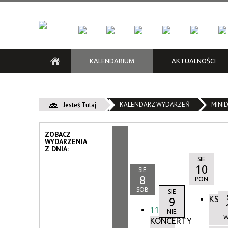
KALENDARIUM
AKTUALNOŚCI
KFK
Kraków Low Emission Zone /
Klub Kazimierz
Grzechy i niedole | Konkurs
Cykle
Klub M
Na kra
Зона Чистого Транспорту
recytatorski poezji noir
KALENDARZ WYDARZEŃ
Konkurs
MINID
Jesteś Tutaj
Śliwiak
Piwnica pod Baranami
Zespół 
ZOBACZ
WYDARZENIA
Z DNIA:
SIE
10
SIE
8
PON
SOB
SIE
KSIĄ
9
11:00
NIE
KONCERTY