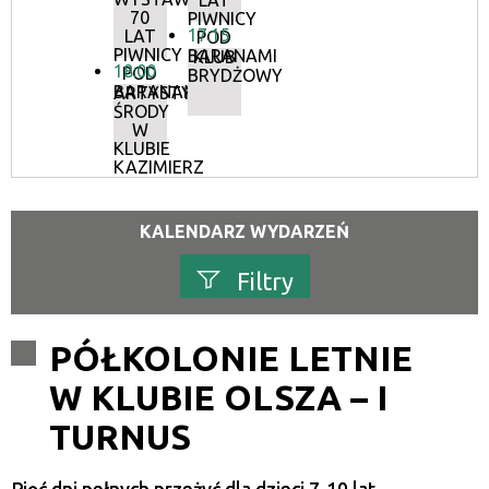
LAT
70
PIWNICY
17:15
LAT
POD
PIWNICY
BARANAMI
KLUB
18:00
POD
BRYDŻOWY
BARANAMI
ARTYSTYCZNE
ŚRODY
W
KLUBIE
KAZIMIERZ
KALENDARZ WYDARZEŃ
Filtry
Szukana fraza
PÓŁKOLONIE LETNIE
W KLUBIE OLSZA – I
Kategoria
TURNUS
Trwające w zakresie
—