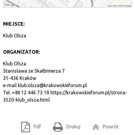
MIEJSCE:
Klub Olsza
ORGANIZATOR:
Klub Olsza
Stanisława ze Skalbmierza 7
31-436 Kraków
e-mail
klub.olsza@krakowskieforum.pl
Tel. +48 12 446 73 18
https://krakowskieforum.pl/strona-
3520-klub_olsza.html
Pdf
Drukuj
Powrót