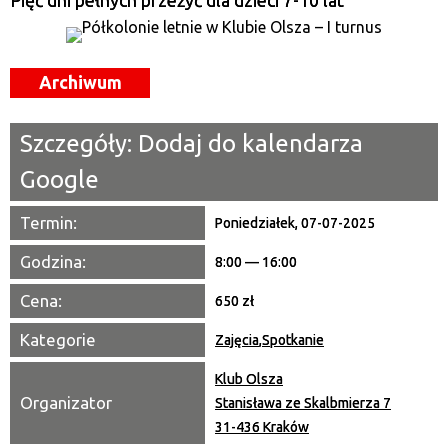
Pięć dni pełnych przeżyć dla dzieci 7-10 lat
Miejsce
Archiwum
Organizator
Promowane
Szczegóły:
Dodaj do kalendarza
Google
Termin:
Poniedziałek, 07-07-2025
Godzina:
8:00 — 16:00
Cena:
650 zł
Kategorie
Zajęcia
,
Spotkanie
Klub Olsza
Organizator
Stanisława ze Skalbmierza 7
31-436 Kraków