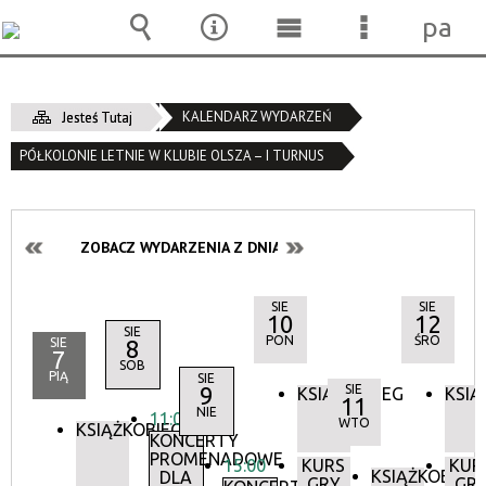
pane
Wyszukiwarka
Narzędzia
Menu
Menu
główne
szczegóło
KALENDARZ WYDARZEŃ
Jesteś Tutaj
PÓŁKOLONIE LETNIE W KLUBIE OLSZA – I TURNUS
ZOBACZ WYDARZENIA Z DNIA:
SIE
SIE
10
12
SIE
PON
ŚRO
SIE
8
7
SOB
PIĄ
SIE
9
SIE
KSIĄŻKOBIEG
KSIĄ
11
NIE
11:00
WTO
KSIĄŻKOBIEG
KONCERTY
PROMENADOWE
15:00
KURS
KUR
KSIĄŻKOBIEG
DLA
GRY
GR