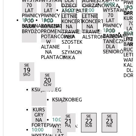
WYSTAWA:
WYSTAWA:
DLA
AGNIESZKA
PIWN
10:00
70
70
DZIECI:
CHRZANOWSKA
17:30
POD
17:00
17:00
WYSTAWA:
LAT
LAT
AMATEATR
BAR
OPR
70
PIWNICY
PIWNICY
LETNIE
LETNIE
KURA
17:15
18:00
LAT
POD
POD
KONCERTY
KONCERTY
70
PIWNICY
BARANAMI
BARANAMI
KLUB
KONCERTY
NA
NA
LAT
10:15
POD
BRYDŻOWY
PROMENADOWE:
TRAWIE:
TRAWIE:
17:30
PIWN
BARANAMI
ZAJĘCIA
POTAŃCÓWKA
FILIP
ALSTROMERIE
POD
LITE
TANECZNE
W
SZOSTEK
BAR
W
DLA
ALTANIE
I
RUCH
SENIORÓW
NA
SZYMON
LETN
PLANTACH
MIKA
WAR
KALI
SIE
19
DLA
ŚRO
DOR
SIE
20
CZW
KSIĄŻKOBIEG
KSIĄŻKOBIEG
KURS
GRY
SIE
SIE
SIE
10:00
NA
21
22
23
FORTEPIANIE
WYSTAWA:
PIĄ
SOB
NIE
10:00
70
WYSTAWA: