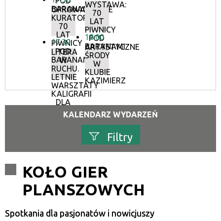
POD
WYSTAWA:
BARANAMI
OPROWADZANIE
70
KURATORSKIE:
LAT
70
PIWNICY
LAT
18:00
POD
17:30
PIWNICY
BARANAMI
ARTYSTYCZNE
POD
LITERA
ŚRODY
BARANAMI
W
W
RUCHU.
KLUBIE
LETNIE
KAZIMIERZ
WARSZTATY
KALIGRAFII
DLA
DOROSŁYCH
KALENDARZ WYDARZEŃ
Filtry
Szukana fraza
KOŁO GIER
PLANSZOWYCH
Kategoria
Spotkania dla pasjonatów i nowicjuszy
Trwające w zakresie