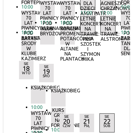
FORTEPIANIE
FORT
WYSTAWA:
WYSTAWA:
DLA
AGNIESZKA
10:00
10:00
70
70
DZIECI:
CHRZANOWS
WYSTAWA:
17:00
17:00
WYS
LAT
LAT
AMATEATR
70
70
PIWNICY
PIWNICY
LETNIE
LETNIE
17:15
18:00
LAT
LAT
POD
POD
KONCERTY
KONCERTY
PIWNICY
PIWN
BARANAMI
BARANAMI
KLUB
KONCERTY
NA
NA
18:00
10:15
POD
POD
BRYDŻOWY
PROMENADOWE:
TRAWIE:
TRAWIE:
BARANAMI
BAR
ARTYSTYCZNE
ZAJĘ
POTAŃCÓWKA
FILIP
ALSTROMERIE
ŚRODY
TANE
W
SZOSTEK
W
DLA
ALTANIE
I
KLUBIE
SEN
NA
SZYMON
KAZIMIERZ
PLANTACH
MIKA
SIE
18
SIE
19
WTO
ŚRO
KSIĄŻKOBIEG
KSIĄŻKOBIEG
10:00
KURS
WYSTAWA:
GRY
SIE
SIE
SIE
70
NA
20
21
22
LAT
FORTEPIANIE
CZW
PIĄ
SOB
PIWNICY
10:00
17:30