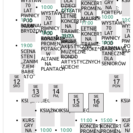
WYSTAWA:
KSIĄ
DLA
GRY
KONCERTY
70
DZIECI:
10:00
NA
PROMENADOWE:
17:00
LAT
O!TEATR
FORTEPIANIE
WYSTAWA:
OLA
PIWNICY
LETNIE
10:00
70
MAURER
17:15
10:0
POD
KONCERTY
17:00
WYSTAWA:
LAT
BARANAMI
KLUB
WYS
NA
70
PIWNICY
LETNIE
BRYDŻOWY
70
TRAWIE:
18:00
LAT
POD
KONCERTY
20:00
LA
ZUZA
PIWNICY
BARANAMI
KONCERTY
NA
PIWN
BAUM
MRAU!
10:15
POD
PROMENADOWE:
TRAWIE:
19:00
PO
AKUSTYCZNIE
|
BARANAMI
ZAJĘCIA
POTAŃCÓWKA
SMOKE^BLUES
BAR
SCENA
MUZYCZNE
TANECZNE
W
STEN |
RONDO
DLA
ALTANIE
,,ZANIM
ARTYSTYCZNYCH
SENIORÓW
NA
ZJEM
UCIECH!
PLANTACH
BABIE
LATO’’
SIE
SIE
12
17
ŚRO
PON
SIE
SIE
13
14
CZW
PIĄ
SIE
SIE
15
16
KSIĄŻKOBIEG
KSIĄ
SOB
NIE
KSIĄŻKOBIEG
KSIĄŻKOBIEG
KURS
11:00
15:00
KUR
GRY
GRY
KONCERTY
KONCERTY
10:00
10:00
NA
NA
PROMENADOWE
PROMENADOW