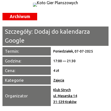
—
Miejsce
Archiwum
Organizator
Szczegóły:
Dodaj do kalendarza
Promowane
Google
Termin:
Poniedziałek, 07-07-2025
Godzina:
17:00 — 21:30
Cena:
4 zł
Kategorie
Zajęcia
Klub Strych
Organizator
ul. Masarska 14
31-539 Kraków