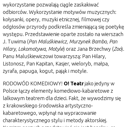
wykorzystanie pozwalają ciągle zaskakiwać
odbiorców. Wykorzystanie motywów muzycznych:
kołysanki, opery, muzyki etnicznej, filmowej czy
odgłosów przyrody podkreśla zmieniającą się poetykę
występu. Przedstawienie oparte zostało na wierszach
J. Tuwima (
Pan Maluśkiewicz
,
Murzynek Bambo
,
Pan
Hilary
,
Lokomotywa
,
Motyle
) oraz Jana Brzechwy (
Zoo
).
Panu Maluśkiewiczowi towarzyszą: Pan Hilary,
Listonosz, Pan Kapitan, Kasjer, wieloryb, małpa,
żyrafa, papuga, kogut, pająk i motyle.
RODOWÓD KOMEDIOWY!
O! Teatr
jako jedyny w
Polsce łączy elementy komediowo-kabaretowe z
lalkowym teatrem dla dzieci. Fakt, że wywodzimy się
z krakowskiego środowiska artystyczno-
kabaretowego, wpłynął na wypracowanie
charakterystycznego stylu i metody aktorskiej.