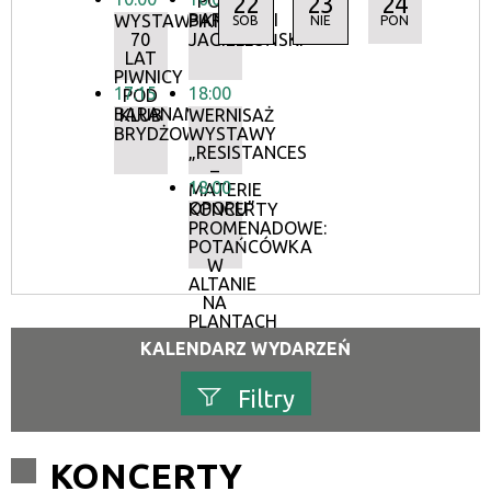
22
23
24
POD
BARANAMI
WYSTAWA:
PIKNIK
SOB
NIE
PON
70
JAGIELLOŃSKI
LAT
PIWNICY
17:15
18:00
POD
BARANAMI
KLUB
WERNISAŻ
BRYDŻOWY
WYSTAWY
„RESISTANCES
–
18:00
MATERIE
OPORU”
KONCERTY
PROMENADOWE:
POTAŃCÓWKA
W
ALTANIE
NA
PLANTACH
KALENDARZ WYDARZEŃ
Filtry
Szukana fraza
KONCERTY