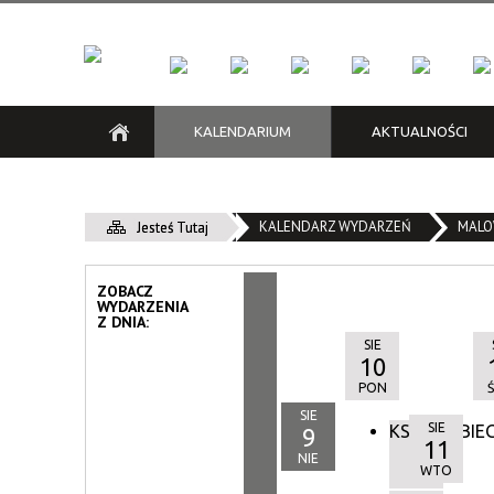
KALENDARIUM
AKTUALNOŚCI
KFK
Kraków Low Emission Zone /
Klub Kazimierz
Grzechy i niedole | Konkurs
Cykle
Klub M
Na kra
Зона Чистого Транспорту
recytatorski poezji noir
KALENDARZ WYDARZEŃ
Konkurs
MALO
Jesteś Tutaj
Śliwiak
Piwnica pod Baranami
Zespół 
ZOBACZ
WYDARZENIA
Z DNIA:
SIE
10
PON
SIE
SIE
KSIĄŻKOBIE
9
11
NIE
WTO