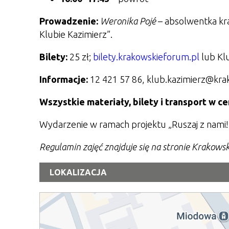
Prowadzenie:
Weronika Poj
é
– absolwentka kr
Klubie Kazimierz
”
.
Bilety:
25 zł;
bilety.krakowskieforum.pl
lub Kl
Informacje:
12 421 57 86, klub.kazimierz@kra
Wszystkie materiały, bilety i transport w c
Wydarzenie w ramach projektu „Ruszaj z nami!
Regulamin zajęć znajduje się na stronie Krakows
LOKALIZACJA