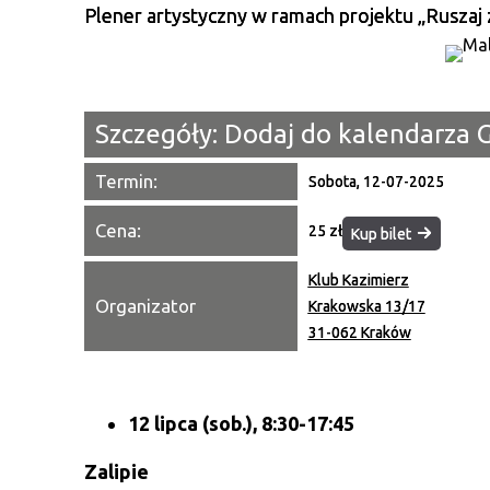
Plener artystyczny w ramach projektu „Ruszaj 
Szczegóły:
Dodaj do kalendarza 
Termin:
Sobota, 12-07-2025
Cena:
25 zł
Kup bilet
Klub Kazimierz
Organizator
Krakowska 13/17
31-062 Kraków
12 lipca (sob.), 8:30-17:45
Zalipie