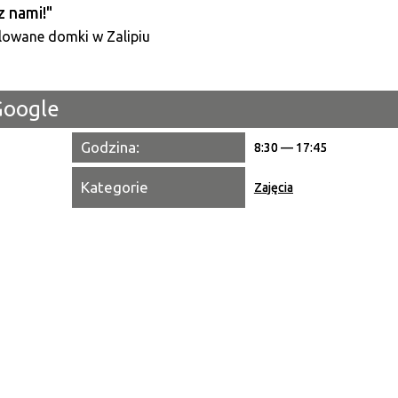
z nami!"
Kategori
Trwające w zakresie
Google
Miejsce
Godzina:
8:30 — 17:45
Organiza
Kategorie
Zajęcia
Promowa