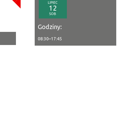
LIPIEC
a
12
SOB
—
Godziny:
08:30
–
17:45
tor
ne