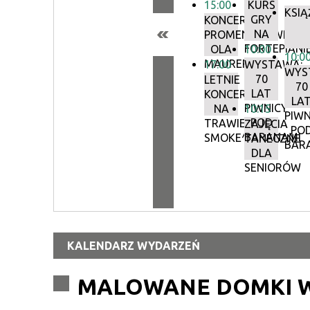
15:00
KURS
KSIĄ
GRY
KONCERTY
NA
PROMENADOWE:
FORTEPIANI
OLA
10:00
10:0
MAURER
17:00
WYSTAWA:
WYS
70
LETNIE
70
LAT
KONCERTY
LA
PIWNICY
NA
10:15
PIWN
POD
TRAWIE:
ZAJĘCIA
PO
BARANAMI
SMOKE^BLUES
TANECZNE
BAR
DLA
SENIORÓW
KALENDARZ WYDARZEŃ
MALOWANE DOMKI W