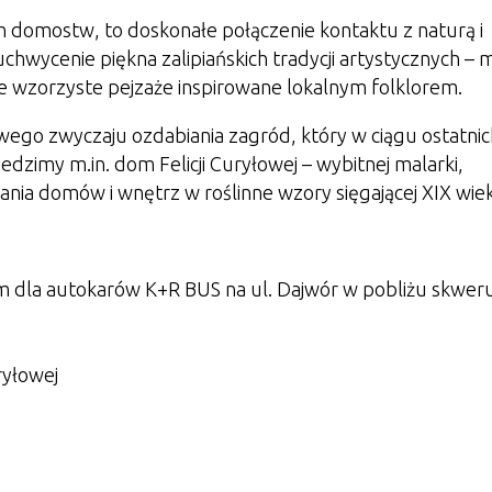
ch domostw, to doskonałe połączenie kontaktu z naturą i
chwycenie piękna zalipiańskich tradycji artystycznych – 
e wzorzyste pejzaże inspirowane lokalnym folklorem.
owego zwyczaju ozdabiania zagród, który w ciągu ostatnic
iedzimy m.in. dom Felicji Curyłowej – wybitnej malarki,
nia domów i wnętrz w roślinne wzory sięgającej XIX wie
m dla autokarów K+R BUS na ul. Dajwór w pobliżu skwer
ryłowej