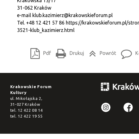
Krakowska 13/17
31-062 Kraków
e-mail
klub.kazimierz@krakowskieforum.pl
Tel. +48 12 421 57 86
https://krakowskieforum.pl/stro
3521-klub_kazimierz.html
Pdf
Drukuj
Powrót
K
Krakowskie Forum
Kultury
ul. Mikołajska 2,
31-027 Kraków
tel.
12 422 08 14
tel.
12 422 19 55