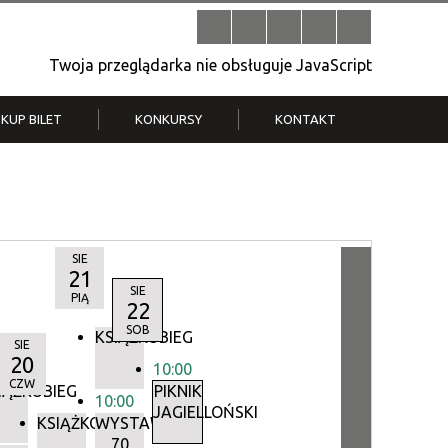
Twoja przeglądarka nie obsługuje JavaScript
KUP BILET
KONKURSY
KONTAKT
| V
Klub Strych
TWOJA DZIELNICA, TWÓJ FILM
. T.
– konkurs na krótkometrażówkę
SIE
21
SIE
PIĄ
22
SOB
KSIĄŻKOBIEG
SIE
20
10:00
IEG
CZW
IĄŻKOBIEG
PIKNIK
10:00
JAGIELLOŃSKI
KSIĄŻKOBIEG
WYSTAWA:
70