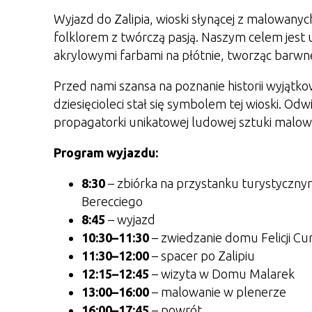
Wyjazd do Zalipia, wioski słynącej z malowany
folklorem z twórczą pasją. Naszym celem jest u
akrylowymi farbami na płótnie, tworząc barwn
Przed nami szansa na poznanie historii wyjątk
dziesięcioleci stał się symbolem tej wioski. Odw
propagatorki unikatowej ludowej sztuki malowa
Program wyjazdu:
8:30
– zbiórka na przystanku turystyczny
Berecciego
8:45
– wyjazd
10:30–11:30
– zwiedzanie domu Felicji Cu
11:30–12:00
– spacer po Zalipiu
12:15–12:45
– wizyta w Domu Malarek
13:00–16:00
– malowanie w plenerze
16:00–17:45
– powrót