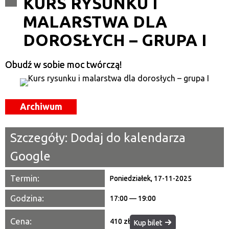
KURS RYSUNKU I
MALARSTWA DLA
Kategoria
DOROSŁYCH – GRUPA I
Trwające w zakresie
—
Obudź w sobie moc twórczą!
Miejsce
Archiwum
Organizator
Promowane
Szczegóły:
Dodaj do kalendarza
Google
Termin:
Poniedziałek, 17-11-2025
Godzina:
17:00 — 19:00
Cena:
410 zł
Kup bilet