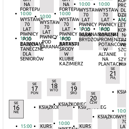
KON
10:00
10:00
NA
NA
PRO
FORTEPIANIE
FORTEPIANIE
WYSTAWA:
WYSTAWA:
DL
10:00
10:00
70
70
DZIEC
10:00
WYSTAWA:
WYSTAWA:
17:0
LAT
LAT
AMA
WYSTAWA:
70
70
PIWNICY
PIWNICY
LETN
70
17:15
18:00
LAT
LAT
POD
POD
KON
LAT
PIWNICY
PIWNICY
BARANAMI
BARANAMI
KLUB
KONCERTY
NA
PIWNICY
10:15
18:00
POD
POD
BRYDŻOWY
PROMENADOW
TRAW
POD
BARANAMI
BARANAMI
ZAJĘCIA
ARTYSTYCZNE
POTAŃCÓWK
FILI
BARANAMI
TANECZNE
ŚRODY
W
SZO
DLA
W
ALTANIE
I
SENIORÓW
KLUBIE
NA
SZY
KAZIMIERZ
PLANTACH
MIK
SIE
21
PIĄ
SIE
SIE
18
SIE
17
19
WTO
KSIĄ
PON
ŚRO
SIE
20
CZW
SIE
KSIĄŻKOBIEG
16
KSIĄŻKOBIEG
KSIĄŻKOBIEG
10:00
NIE
KSIĄŻKOBIEG
WYS
70
10:00
15:00
KURS
KURS
LAT