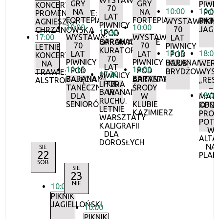
WYSTAWA:
GRY
GRY
PIWN
KONCERTY
70
10:00
10:00
NA
NA
POD
PROMENADOWE:
LAT
FORTEPIANIE
FORTEPIANIE
BAR
WYSTAWA:
PIKNI
AGNIESZKA
PIWNICY
10:00
10:00
70
JAGI
CHRZANOWSKA
17:30
POD
17:00
WYSTAWA:
WYSTAWA:
LAT
BARANAMI
OPROWADZANIE
70
70
PIWNICY
LETNIE
KURATORSKIE:
17:15
18:00
LAT
LAT
POD
KONCERTY
70
PIWNICY
PIWNICY
BARANAMI
KLUB
WERN
NA
LAT
10:15
18:00
POD
POD
BRYDŻOWY
WYS
TRAWIE:
17:30
PIWNICY
BARANAMI
BARANAMI
ZAJĘCIA
ARTYSTYCZNE
„RES
ALSTROMERIE
POD
LITERA
TANECZNE
ŚRODY
–
BARANAMI
W
18:00
DLA
W
MATE
RUCHU.
SENIORÓW
KLUBIE
OPOR
KON
LETNIE
KAZIMIERZ
PRO
WARSZTATY
POT
KALIGRAFII
W
DLA
ALTA
DOROSŁYCH
NA
SIE
22
PLAN
SOB
SIE
23
NIE
10:00
PIKNIK
JAGIELLOŃSKI
10:00
PIKNIK