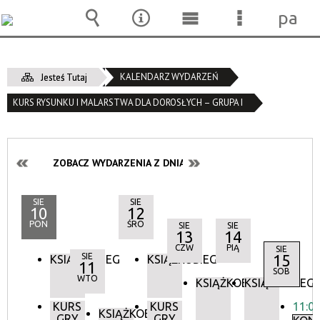
pane
Wyszukiwarka
Narzędzia
Menu
Menu
główne
szczegóło
KALENDARZ WYDARZEŃ
Jesteś Tutaj
KURS RYSUNKU I MALARSTWA DLA DOROSŁYCH – GRUPA I
ZOBACZ WYDARZENIA Z DNIA:
SIE
SIE
10
12
PON
ŚRO
SIE
SIE
13
14
CZW
PIĄ
SIE
SIE
15
KSIĄŻKOBIEG
KSIĄŻKOBIEG
11
SOB
WTO
KSIĄŻKOBIEG
KSIĄŻKOBIEG
KURS
KURS
11:0
KSIĄŻKOBIEG
GRY
GRY