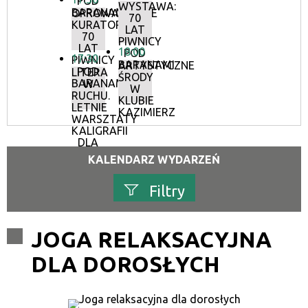
POD
WYSTAWA:
BARANAMI
OPROWADZANIE
70
KURATORSKIE:
LAT
70
PIWNICY
LAT
18:00
POD
17:30
PIWNICY
BARANAMI
ARTYSTYCZNE
POD
LITERA
ŚRODY
BARANAMI
W
W
RUCHU.
KLUBIE
LETNIE
KAZIMIERZ
WARSZTATY
KALIGRAFII
DLA
DOROSŁYCH
KALENDARZ WYDARZEŃ
Filtry
Szukana fraza
JOGA RELAKSACYJNA
DLA DOROSŁYCH
Kategoria
Trwające w zakresie