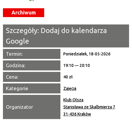
—
Archiwum
Miejsce
Szczegóły:
Dodaj do kalendarza
Organizator
Google
Promowane
Termin:
Poniedziałek, 18-05-2026
Godzina:
19:10 — 20:10
Cena:
40 zł
Kategorie
Zajęcia
Klub Olsza
Organizator
Stanisława ze Skalbmierza 7
31-436 Kraków