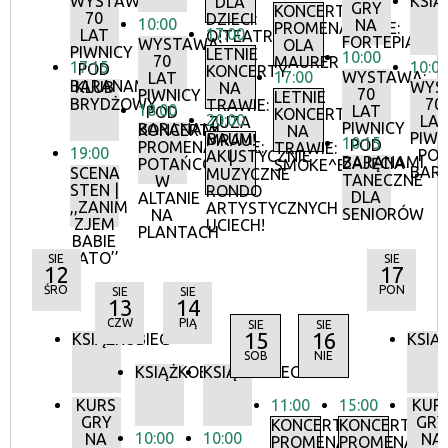
WYSTAWA:
KSIĄ
DLA
GRY
KONCERTY
70
DZIECI:
10:00
NA
PROMENADOWE:
17:00
LAT
O!TEATR
FORTEPIANIE
WYSTAWA:
OLA
PIWNICY
LETNIE
10:00
70
MAURER
17:15
10:0
POD
KONCERTY
17:00
WYSTAWA:
LAT
BARANAMI
KLUB
WYS
NA
70
PIWNICY
LETNIE
BRYDŻOWY
70
TRAWIE:
18:00
LAT
POD
KONCERTY
20:00
LA
ZUZA
PIWNICY
BARANAMI
KONCERTY
NA
PIWN
BAUM
MRAU!
10:15
POD
PROMENADOWE:
TRAWIE:
19:00
PO
AKUSTYCZNIE
|
BARANAMI
ZAJĘCIA
POTAŃCÓWKA
SMOKE^BLUES
BAR
SCENA
MUZYCZNE
TANECZNE
W
STEN |
RONDO
DLA
ALTANIE
,,ZANIM
ARTYSTYCZNYCH
SENIORÓW
NA
ZJEM
UCIECH!
PLANTACH
BABIE
LATO’’
SIE
SIE
12
17
ŚRO
PON
SIE
SIE
13
14
CZW
PIĄ
SIE
SIE
15
16
KSIĄŻKOBIEG
KSIĄ
SOB
NIE
KSIĄŻKOBIEG
KSIĄŻKOBIEG
KURS
11:00
15:00
KUR
GRY
GRY
KONCERTY
KONCERTY
10:00
10:00
NA
NA
PROMENADOWE
PROMENADOW