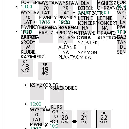
FORTEPIANIE
FORT
WYSTAWA:
WYSTAWA:
DLA
AGNIESZKA
10:00
10:00
70
70
DZIECI:
CHRZANOWS
WYSTAWA:
17:00
17:00
WYS
LAT
LAT
AMATEATR
70
70
PIWNICY
PIWNICY
LETNIE
LETNIE
17:15
18:00
LAT
LAT
POD
POD
KONCERTY
KONCERTY
PIWNICY
PIWN
BARANAMI
BARANAMI
KLUB
KONCERTY
NA
NA
18:00
10:15
POD
POD
BRYDŻOWY
PROMENADOWE:
TRAWIE:
TRAWIE:
BARANAMI
BAR
ARTYSTYCZNE
ZAJĘ
POTAŃCÓWKA
FILIP
ALSTROMERIE
ŚRODY
TANE
W
SZOSTEK
W
DLA
ALTANIE
I
KLUBIE
SEN
NA
SZYMON
KAZIMIERZ
PLANTACH
MIKA
SIE
18
SIE
19
WTO
ŚRO
KSIĄŻKOBIEG
KSIĄŻKOBIEG
10:00
KURS
WYSTAWA:
GRY
SIE
SIE
SIE
70
NA
20
21
22
LAT
FORTEPIANIE
CZW
PIĄ
SOB
PIWNICY
10:00
17:30