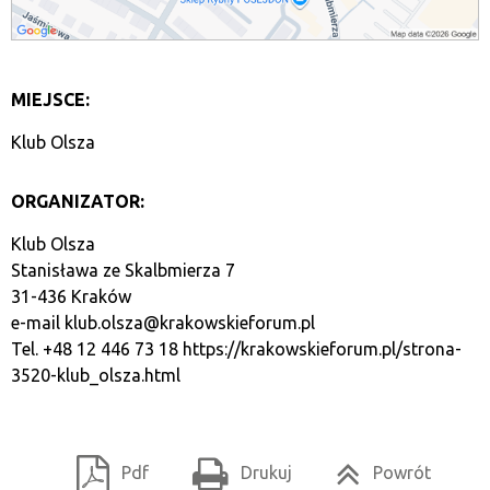
MIEJSCE:
Klub Olsza
ORGANIZATOR:
Klub Olsza
Stanisława ze Skalbmierza 7
31-436 Kraków
e-mail
klub.olsza@krakowskieforum.pl
Tel. +48 12 446 73 18
https://krakowskieforum.pl/strona-
3520-klub_olsza.html
Pdf
Drukuj
Powrót