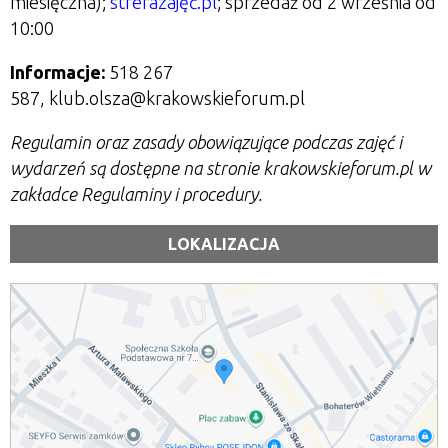
miesięczna);
strefazajęć.pl
;
sprzedaż od 2 września od
10:00
Informacje:
518 267
587, klub.olsza@krakowskieforum.pl
Regulamin oraz zasady obowiązujące podczas zajęć i
wydarzeń są dostępne na stronie krakowskieforum.pl w
zakładce Regulaminy i procedury.
LOKALIZACJA