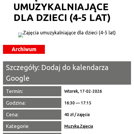
UMUZYKALNIAJĄCE
Kategoria
DLA DZIECI (4-5 LAT)
Trwające w zakresie
—
Miejsce
Archiwum
Organizator
Szczegóły:
Dodaj do kalendarza
Promowane
Google
Termin:
Wtorek, 17-02-2026
Godzina:
16:30 — 17:15
Cena:
40 zł / zajęcia
Kategorie
Muzyka
,
Zajęcia