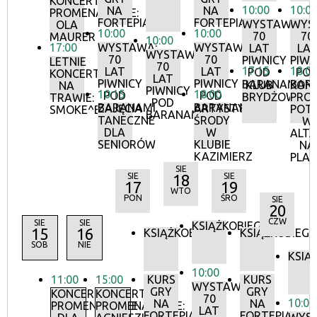
KONCERTY
10:00
10:0
NA
NA
PROMENADOWE:
FORTEPIANIE
FORTEPIANIE
WYSTAWA:
WYS
OLA
10:00
10:00
70
70
MAURER
10:00
17:00
WYSTAWA:
WYSTAWA:
LAT
LA
WYSTAWA:
70
70
PIWNICY
PIWN
LETNIE
70
17:15
18:0
LAT
LAT
POD
PO
KONCERTY
LAT
PIWNICY
PIWNICY
BARANAMI
BAR
KLUB
KON
NA
PIWNICY
10:15
18:00
POD
POD
BRYDŻOWY
PRO
TRAWIE:
POD
BARANAMI
BARANAMI
ZAJĘCIA
ARTYSTYCZNE
POT
SMOKE^BLUES
BARANAMI
TANECZNE
ŚRODY
W
DLA
W
ALTA
SENIORÓW
KLUBIE
NA
KAZIMIERZ
PLA
SIE
SIE
18
SIE
17
19
WTO
PON
ŚRO
SIE
20
CZW
SIE
SIE
KSIĄŻKOBIEG
15
16
KSIĄŻKOBIEG
KSIĄŻKOBIEG
SOB
NIE
KSIĄ
10:00
11:00
15:00
KURS
KURS
WYSTAWA:
GRY
GRY
KONCERTY
KONCERTY
70
10:00
NA
NA
PROMENADOWE
PROMENADOWE:
LAT
FORTEPIANIE
FORTEPIANIE