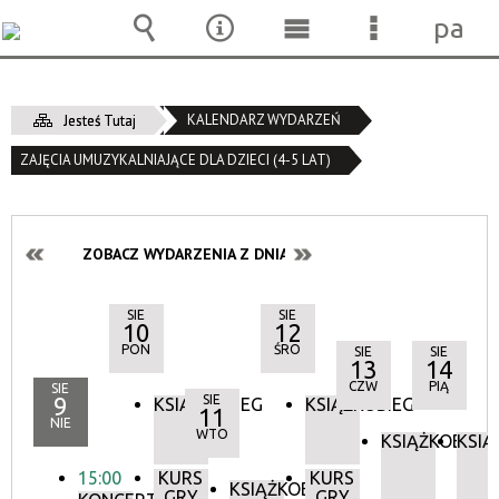
pane
Wyszukiwarka
Narzędzia
Menu
Menu
główne
szczegóło
KALENDARZ WYDARZEŃ
Jesteś Tutaj
ZAJĘCIA UMUZYKALNIAJĄCE DLA DZIECI (4-5 LAT)
ZOBACZ WYDARZENIA Z DNIA:
SIE
SIE
10
12
PON
ŚRO
SIE
SIE
13
14
CZW
PIĄ
SIE
9
SIE
KSIĄŻKOBIEG
KSIĄŻKOBIEG
11
NIE
WTO
KSIĄŻKOBIEG
KSIĄ
15:00
KURS
KURS
KSIĄŻKOBIEG
GRY
GRY