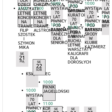
WYS
DLA
AGNIESZKA
PIWNICY
10:00
10:00
70
DZIECI:
CHRZANOWSKA
17:30
POD
17:00
17:00
WYSTAWA:
WYSTAWA:
LAT
AMATEATR
BARANAMI
OPROWADZANIE
70
70
PIWN
LETNIE
LETNIE
KURATORSKIE:
17:15
LAT
LAT
POD
KONCERTY
KONCERTY
70
PIWNICY
PIWNICY
BAR
KLU
NA
NA
LAT
10:15
18:00
POD
POD
BRY
TRAWIE:
TRAWIE:
17:30
PIWNICY
BARANAMI
BARANAMI
ZAJĘCIA
ARTYSTYCZN
FILIP
ALSTROMERIE
POD
LITERA
TANECZNE
ŚRODY
SZOSTEK
BARANAMI
W
DLA
W
I
RUCHU.
SENIORÓW
KLUBIE
SZYMON
LETNIE
KAZIMIERZ
MIKA
WARSZTATY
KALIGRAFII
SIE
21
DLA
PIĄ
DOROSŁYCH
SIE
22
SOB
KSIĄŻKOBIEG
10:00
PIKNIK
10:00
JAGIELLOŃSKI
WYSTAWA:
70
11:00
LAT
PIWNICY
KONCERTY
SIE
SIE
SIE
10:00