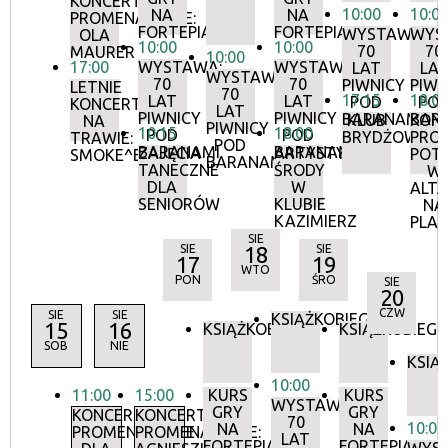
KONCERTY
10:00
10:0
NA
NA
PROMENADOWE:
FORTEPIANIE
FORTEPIANIE
WYSTAWA:
WYS
OLA
10:00
10:00
70
70
MAURER
10:00
17:00
WYSTAWA:
WYSTAWA:
LAT
LA
WYSTAWA:
70
70
PIWNICY
PIWN
LETNIE
70
17:15
18:0
LAT
LAT
POD
PO
KONCERTY
LAT
PIWNICY
PIWNICY
BARANAMI
BAR
KLUB
KON
NA
PIWNICY
10:15
18:00
POD
POD
BRYDŻOWY
PRO
TRAWIE:
POD
BARANAMI
BARANAMI
ZAJĘCIA
ARTYSTYCZNE
POT
SMOKE^BLUES
BARANAMI
TANECZNE
ŚRODY
W
DLA
W
ALTA
SENIORÓW
KLUBIE
NA
KAZIMIERZ
PLA
SIE
SIE
18
SIE
17
19
WTO
PON
ŚRO
SIE
20
CZW
SIE
SIE
KSIĄŻKOBIEG
15
16
KSIĄŻKOBIEG
KSIĄŻKOBIEG
SOB
NIE
KSIĄ
10:00
11:00
15:00
KURS
KURS
WYSTAWA:
GRY
GRY
KONCERTY
KONCERTY
70
10:00
NA
NA
PROMENADOWE
PROMENADOWE:
LAT
FORTEPIANIE
FORTEPIANIE