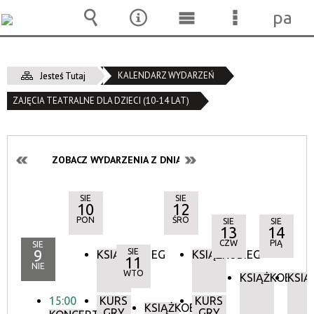
pane
Wyszukiwarka
Narzędzia
Menu
Menu
główne
szczegóło
KALENDARZ WYDARZEŃ
Jesteś Tutaj
ZAJĘCIA TEATRALNE DLA DZIECI (10-14 LAT)
ZOBACZ WYDARZENIA Z DNIA:
SIE
SIE
10
12
PON
ŚRO
SIE
SIE
13
14
CZW
PIĄ
SIE
9
SIE
KSIĄŻKOBIEG
KSIĄŻKOBIEG
11
NIE
WTO
KSIĄŻKOBIEG
KSIĄ
15:00
KURS
KURS
KSIĄŻKOBIEG
GRY
GRY