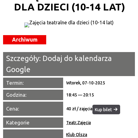
DLA DZIECI (10-14 LAT)
Kategoria
Trwające w zakresie
—
Archiwum
Miejsce
Szczegóły:
Dodaj do kalendarza
Organizator
Google
Promowane
Termin:
Wtorek, 07-10-2025
Godzina:
18:45 — 20:15
Cena:
40 zł / zajęcia
Kup bilet
Kategorie
Teatr
,
Zajęcia
Klub Olsza