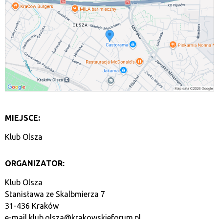
MIEJSCE:
Klub Olsza
ORGANIZATOR:
Klub Olsza
Stanisława ze Skalbmierza 7
31-436 Kraków
e-mail
klub.olsza@krakowskieforum.pl