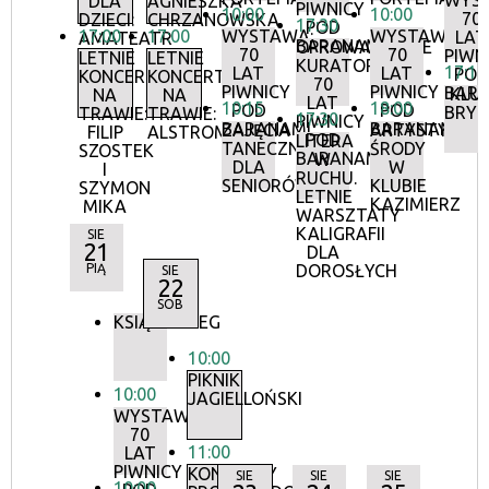
WYS
DLA
AGNIESZKA
PIWNICY
10:00
10:00
70
DZIECI:
CHRZANOWSKA
17:30
POD
17:00
17:00
WYSTAWA:
WYSTAWA:
LAT
AMATEATR
BARANAMI
OPROWADZANIE
70
70
PIWN
LETNIE
LETNIE
KURATORSKIE:
17:15
LAT
LAT
POD
KONCERTY
KONCERTY
70
PIWNICY
PIWNICY
BAR
KLU
NA
NA
LAT
10:15
18:00
POD
POD
BRY
TRAWIE:
TRAWIE:
17:30
PIWNICY
BARANAMI
BARANAMI
ZAJĘCIA
ARTYSTYCZN
FILIP
ALSTROMERIE
POD
LITERA
TANECZNE
ŚRODY
SZOSTEK
BARANAMI
W
DLA
W
I
RUCHU.
SENIORÓW
KLUBIE
SZYMON
LETNIE
KAZIMIERZ
MIKA
WARSZTATY
KALIGRAFII
SIE
21
DLA
PIĄ
DOROSŁYCH
SIE
22
SOB
KSIĄŻKOBIEG
10:00
PIKNIK
10:00
JAGIELLOŃSKI
WYSTAWA:
70
11:00
LAT
PIWNICY
KONCERTY
SIE
SIE
SIE
10:00