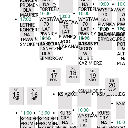
KONCERTY
10:00
10:0
NA
NA
PROMENADOWE:
FORTEPIANIE
FORTEPIANIE
WYSTAWA:
WYS
OLA
10:00
10:00
70
70
MAURER
10:00
17:00
WYSTAWA:
WYSTAWA:
LAT
LA
WYSTAWA:
70
70
PIWNICY
PIWN
LETNIE
70
17:15
18:0
LAT
LAT
POD
PO
KONCERTY
LAT
PIWNICY
PIWNICY
BARANAMI
BAR
KLUB
KON
NA
PIWNICY
10:15
18:00
POD
POD
BRYDŻOWY
PRO
TRAWIE:
POD
BARANAMI
BARANAMI
ZAJĘCIA
ARTYSTYCZNE
POT
SMOKE^BLUES
BARANAMI
TANECZNE
ŚRODY
W
DLA
W
ALTA
SENIORÓW
KLUBIE
NA
KAZIMIERZ
PLA
SIE
SIE
18
SIE
17
19
WTO
PON
ŚRO
SIE
20
CZW
SIE
SIE
KSIĄŻKOBIEG
15
16
KSIĄŻKOBIEG
KSIĄŻKOBIEG
SOB
NIE
KSIĄ
10:00
11:00
15:00
KURS
KURS
WYSTAWA:
GRY
GRY
KONCERTY
KONCERTY
70
10:00
NA
NA
PROMENADOWE
PROMENADOWE:
LAT
FORTEPIANIE
FORTEPIANIE