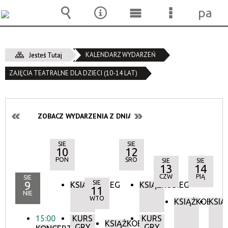
pane
Wyszukiwarka
Narzędzia
Menu
Menu
główne
szczegóło
KALENDARZ WYDARZEŃ
Jesteś Tutaj
ZAJĘCIA TEATRALNE DLA DZIECI (10-14 LAT)
ZOBACZ WYDARZENIA Z DNIA:
SIE
SIE
10
12
PON
ŚRO
SIE
SIE
13
14
CZW
PIĄ
SIE
9
SIE
KSIĄŻKOBIEG
KSIĄŻKOBIEG
11
NIE
WTO
KSIĄŻKOBIEG
KSIĄ
15:00
KURS
KURS
KSIĄŻKOBIEG
GRY
GRY