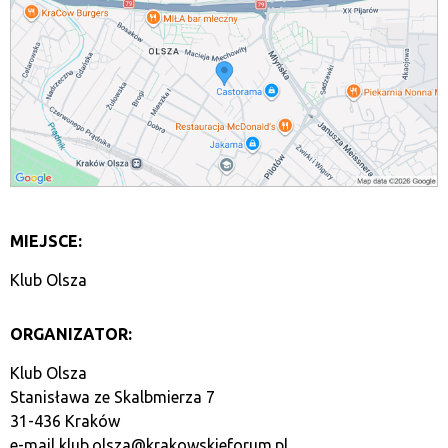
MIEJSCE:
Klub Olsza
ORGANIZATOR:
Klub Olsza
Stanisława ze Skalbmierza 7
31-436 Kraków
e-mail
klub.olsza@krakowskieforum.pl