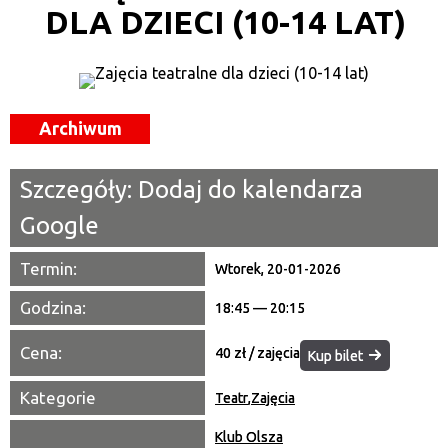
DLA DZIECI (10-14 LAT)
Kategoria
Trwające w zakresie
—
Archiwum
Miejsce
Szczegóły:
Dodaj do kalendarza
Organizator
Google
Promowane
Termin:
Wtorek, 20-01-2026
Godzina:
18:45 — 20:15
Cena:
40 zł / zajęcia
Kup bilet
Kategorie
Teatr
,
Zajęcia
Klub Olsza