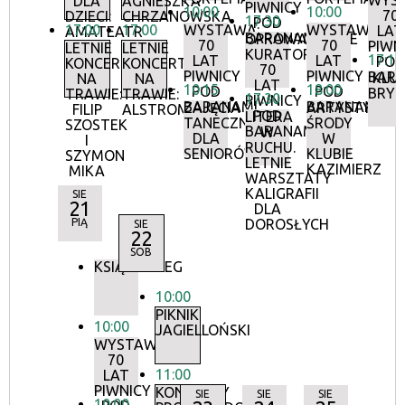
WYS
DLA
AGNIESZKA
PIWNICY
10:00
10:00
70
DZIECI:
CHRZANOWSKA
17:30
POD
17:00
17:00
WYSTAWA:
WYSTAWA:
LAT
AMATEATR
BARANAMI
OPROWADZANIE
70
70
PIWN
LETNIE
LETNIE
KURATORSKIE:
17:15
LAT
LAT
POD
KONCERTY
KONCERTY
70
PIWNICY
PIWNICY
BAR
KLU
NA
NA
LAT
10:15
18:00
POD
POD
BRY
TRAWIE:
TRAWIE:
17:30
PIWNICY
BARANAMI
BARANAMI
ZAJĘCIA
ARTYSTYCZN
FILIP
ALSTROMERIE
POD
LITERA
TANECZNE
ŚRODY
SZOSTEK
BARANAMI
W
DLA
W
I
RUCHU.
SENIORÓW
KLUBIE
SZYMON
LETNIE
KAZIMIERZ
MIKA
WARSZTATY
KALIGRAFII
SIE
21
DLA
PIĄ
DOROSŁYCH
SIE
22
SOB
KSIĄŻKOBIEG
10:00
PIKNIK
10:00
JAGIELLOŃSKI
WYSTAWA:
70
11:00
LAT
PIWNICY
KONCERTY
SIE
SIE
SIE
10:00