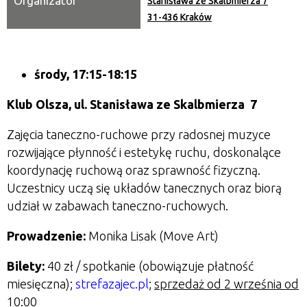
Organizator
Stanisława ze Skalbmierza 7
31-436 Kraków
środy, 17:15-18:15
Klub Olsza,
ul. Stanisława ze Skalbmierza 7
Zajęcia taneczno-ruchowe przy radosnej muzyce
rozwijające płynność i estetykę ruchu, doskonalące
koordynację ruchową oraz sprawność fizyczną.
Uczestnicy uczą się układów tanecznych oraz biorą
udział w zabawach taneczno-ruchowych.
Prowadzenie:
Monika Lisak (Move Art)
Bilety:
40 zł / spotkanie (obowiązuje płatność
miesięczna);
strefazajec.pl
;
sprzedaż od 2 września od
10:00