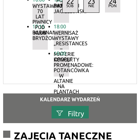
22
23
24
POD
BARANAMI
WYSTAWA:
PIKNIK
SOB
NIE
PON
70
JAGIELLOŃSKI
LAT
PIWNICY
17:15
18:00
POD
BARANAMI
KLUB
WERNISAŻ
BRYDŻOWY
WYSTAWY
„RESISTANCES
–
18:00
MATERIE
OPORU”
KONCERTY
PROMENADOWE:
POTAŃCÓWKA
W
ALTANIE
NA
PLANTACH
KALENDARZ WYDARZEŃ
Filtry
Szukana fraza
ZAJĘCIA TANECZNE