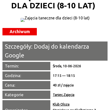
DLA DZIECI (8-10 LAT)
Kategoria
Trwające w zakresie
—
Archiwum
Miejsce
Szczegóły:
Dodaj do kalendarza
Organizator
Google
Promowane
Termin:
Środa, 10-06-2026
Godzina:
17:15 — 18:15
Cena:
40 zł / zajęcia
Kategorie
Taniec
,
Zajęcia
Klub Olsza