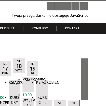
Twoja przeglądarka nie obsługuje JavaScript
KUP BILET
KONKURSY
KONTAKT
| V
Klub Strych
TWOJA DZIELNICA, TWÓJ FILM
. T.
– konkurs na krótkometrażówkę
SIE
SIE
SIE
18
17
19
WTO
PON
ŚRO
KSIĄŻKOBIEG
KSIĄŻKOBIEG
KSIĄŻKOBIEG
10:00
:00
KURS
KURS
WYSTAWA:
GRY
GRY
Y
NCERTY
SIE
SIE
SIE
70