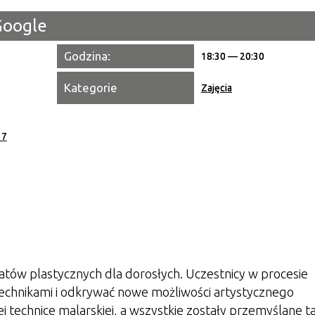
Google
Miejsce
Godzina:
18:30 — 20:30
Organiza
Kategorie
Zajęcia
Promowa
 7
tów plastycznych dla dorosłych. Uczestnicy w procesie
chnikami i odkrywać nowe możliwości artystycznego
nej technice malarskiej, a wszystkie zostały przemyślane t