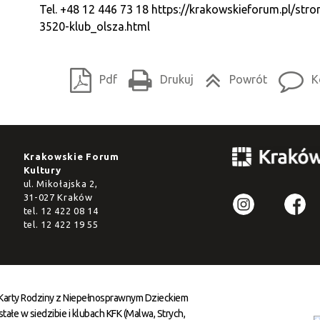
Tel. +48 12 446 73 18
https://krakowskieforum.pl/stro
3520-klub_olsza.html
Pdf
Drukuj
Powrót
K
Krakowskie Forum
Kultury
ul. Mikołajska 2,
31-027 Kraków
tel.
12 422 08 14
tel.
12 422 19 55
 Karty Rodziny z Niepełnosprawnym Dzieckiem
ałe w siedzibie i klubach KFK (Malwa, Strych,