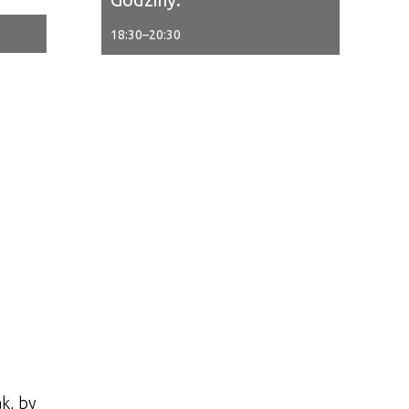
18:30
–
20:30
tor
ne
ak, by