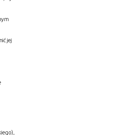
snym
ć jej
e
iego),