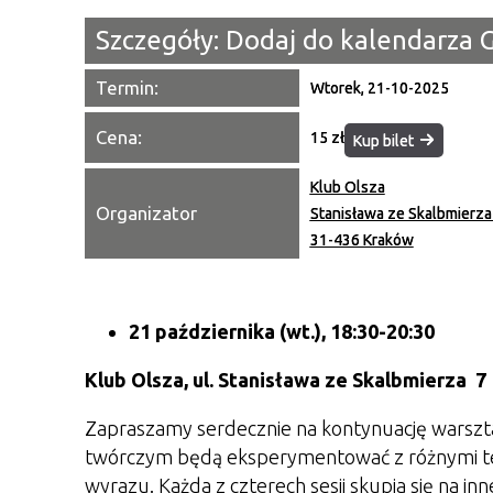
Szczegóły:
Dodaj do kalendarza 
Termin:
Wtorek, 21-10-2025
Cena:
15 zł
Kup bilet
Klub Olsza
Organizator
Stanisława ze Skalbmierza
31-436 Kraków
21 października (wt.), 18:30-20:30
Klub Olsza,
ul. Stanisława ze Skalbmierza 7
Zapraszamy serdecznie na kontynuację warszta
twórczym będą eksperymentować z różnymi te
wyrazu.
Każda z czterech sesji skupia się na in