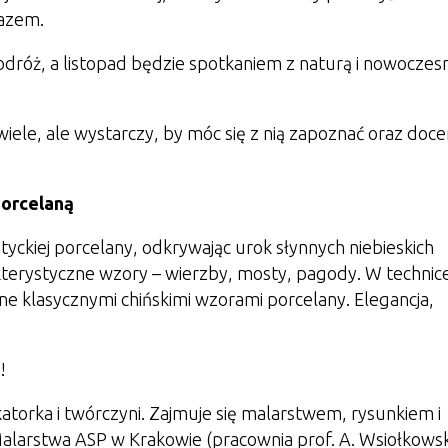
razem.
odróż, a listopad będzie spotkaniem z naturą i nowocze
iele, ale wystarczy, by móc się z nią zapoznać oraz doceni
porcelaną
ckiej porcelany, odkrywając urok słynnych niebieskich
erystyczne wzory – wierzby, mosty, pagody. W technic
e klasycznymi chińskimi wzorami porcelany. Elegancja,
!
atorka i twórczyni. Zajmuje się malarstwem, rysunkiem i
larstwa ASP w Krakowie (pracownia prof. A. Wsiołkowsk