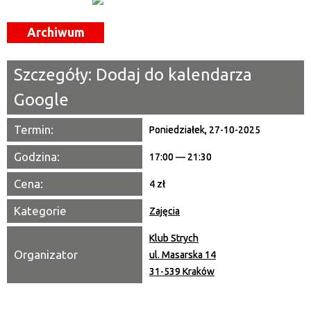
Miejsce
Archiwum
Organizator
Szczegóły:
Dodaj do kalendarza
Promowane
Google
Termin:
Poniedziałek, 27-10-2025
Godzina:
17:00 — 21:30
Cena:
4 zł
Kategorie
Zajęcia
Klub Strych
Organizator
ul. Masarska 14
31-539 Kraków