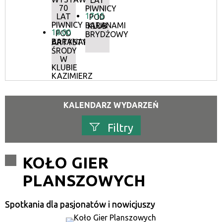
LAT
70
PIWNICY
17:15
LAT
POD
PIWNICY
BARANAMI
KLUB
18:00
POD
BRYDŻOWY
BARANAMI
ARTYSTYCZNE
ŚRODY
W
KLUBIE
KAZIMIERZ
KALENDARZ WYDARZEŃ
Filtry
Szukana fraza
KOŁO GIER
PLANSZOWYCH
Kategoria
Spotkania dla pasjonatów i nowicjuszy
Trwające w zakresie
—