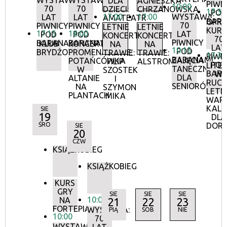
WYSTAWA:
WYSTAWA:
DLA
AGNIESZKA
PIWN
10:00
70
70
DZIECI:
CHRZANOWSKA
17:30
POD
17:00
17:00
WYSTAWA:
LAT
LAT
AMATEATR
BAR
OPR
70
PIWNICY
PIWNICY
LETNIE
LETNIE
KURA
17:15
18:00
LAT
POD
POD
KONCERTY
KONCERTY
70
PIWNICY
BARANAMI
BARANAMI
KLUB
KONCERTY
NA
NA
LAT
10:15
POD
BRYDŻOWY
PROMENADOWE:
TRAWIE:
TRAWIE:
17:30
PIWN
BARANAMI
ZAJĘCIA
POTAŃCÓWKA
FILIP
ALSTROMERIE
POD
LITE
TANECZNE
W
SZOSTEK
BAR
W
DLA
ALTANIE
I
RUCH
SENIORÓW
NA
SZYMON
LETN
PLANTACH
MIKA
WAR
KALI
SIE
19
DLA
ŚRO
DOR
SIE
20
CZW
KSIĄŻKOBIEG
KSIĄŻKOBIEG
KURS
GRY
SIE
SIE
SIE
10:00
NA
21
22
23
FORTEPIANIE
WYSTAWA:
PIĄ
SOB
NIE
10:00
70
WYSTAWA: