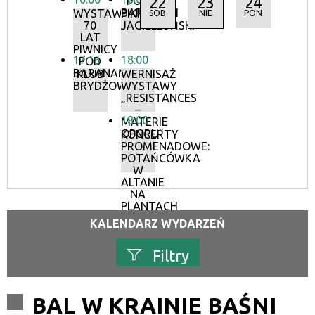
22
23
24
POD
BARANAMI
WYSTAWA:
PIKNIK
SOB
NIE
PON
70
JAGIELLOŃSKI
LAT
PIWNICY
17:15
18:00
POD
BARANAMI
KLUB
WERNISAŻ
BRYDŻOWY
WYSTAWY
„RESISTANCES
–
18:00
MATERIE
OPORU”
KONCERTY
PROMENADOWE:
POTAŃCÓWKA
W
ALTANIE
NA
PLANTACH
KALENDARZ WYDARZEŃ
Filtry
Szukana fraza
BAL W KRAINIE BAŚNI