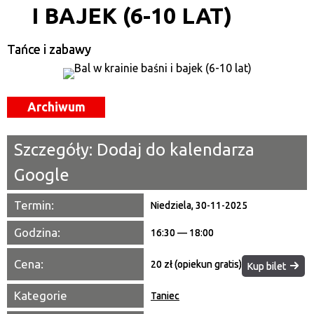
I BAJEK (6-10 LAT)
Kategoria
Tańce i zabawy
Trwające w zakresie
—
Miejsce
Archiwum
Organizator
Szczegóły:
Dodaj do kalendarza
Promowane
Google
Termin:
Niedziela, 30-11-2025
Godzina:
16:30 — 18:00
Cena:
20 zł (opiekun gratis)
Kup bilet
Kategorie
Taniec