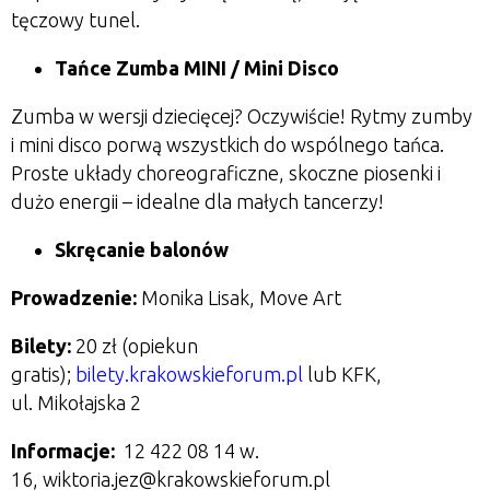
tęczowy tunel.
Tańce Zumba MINI / Mini Disco
Zumba w wersji dziecięcej? Oczywiście! Rytmy zumby
i mini disco porwą wszystkich do wspólnego tańca.
Proste układy choreograficzne, skoczne piosenki i
dużo energii – idealne dla małych tancerzy!
Skręcanie balonów
Prowadzenie:
Monika Lisak, Move Art
Bilety:
20 zł (opiekun
gratis);
bilety.krakowskieforum.pl
lub KFK,
ul. Mikołajska 2
Informacje:
1
2 422 08 14 w.
16
,
wiktoria.jez@krakowskieforum.pl