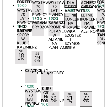
FORTEPIANIE
FORT
WYSTAWA:
WYSTAWA:
DLA
AGNIESZKA
10:00
10:00
70
70
DZIECI:
CHRZANOWS
WYSTAWA:
17:00
17:00
WYS
LAT
LAT
AMATEATR
70
70
PIWNICY
PIWNICY
LETNIE
LETNIE
17:15
18:00
LAT
LAT
POD
POD
KONCERTY
KONCERTY
PIWNICY
PIWN
BARANAMI
BARANAMI
KLUB
KONCERTY
NA
NA
18:00
10:15
POD
POD
BRYDŻOWY
PROMENADOWE:
TRAWIE:
TRAWIE:
BARANAMI
BAR
ARTYSTYCZNE
ZAJĘ
POTAŃCÓWKA
FILIP
ALSTROMERIE
ŚRODY
TANE
W
SZOSTEK
W
DLA
ALTANIE
I
KLUBIE
SEN
NA
SZYMON
KAZIMIERZ
PLANTACH
MIKA
SIE
18
SIE
19
WTO
ŚRO
KSIĄŻKOBIEG
KSIĄŻKOBIEG
10:00
KURS
WYSTAWA:
GRY
SIE
SIE
SIE
70
NA
20
21
22
LAT
FORTEPIANIE
CZW
PIĄ
SOB
PIWNICY
10:00
17:30