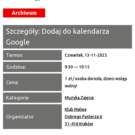
—
Archiwum
Miejsce
Szczegóły:
Dodaj do kalendarza
Organizator
Google
Promowane
Termin:
Czwartek, 13-11-2025
Godzina:
9:30 — 10:15
1 zł / osoba dorosła, dzieci wstęp
Cena:
wolny!
Kategorie
Muzyka
,
Zajęcia
Klub Malwa
Organizator
Dobrego Pasterza 6
31-416 Kraków