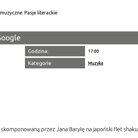
Kategori
Trwające w zakresie
Google
Miejsce
Godzina:
17:00
Organiza
Kategorie
Muzyka
Promowa
 skomponowaną przez Jana Baryłę na japoński flet shaku