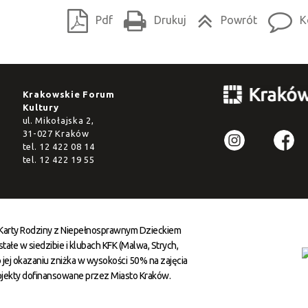
Pdf
Drukuj
Powrót
K
Krakowskie Forum
Kultury
ul. Mikołajska 2,
31-027 Kraków
tel.
12 422 08 14
tel.
12 422 19 55
 Karty Rodziny z Niepełnosprawnym Dzieckiem
ałe w siedzibie i klubach KFK (Malwa, Strych,
 jej okazaniu zniżka w wysokości 50% na zajęcia
ojekty dofinansowane przez Miasto Kraków.