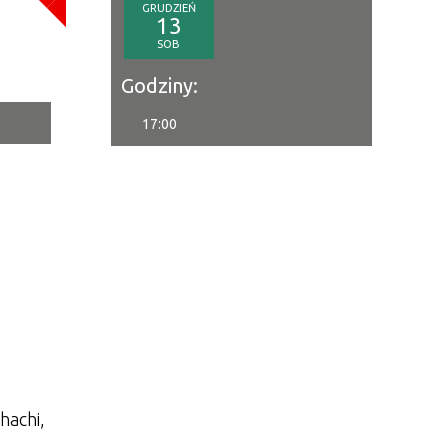
GRUDZIEŃ
a
13
SOB
—
Godziny:
17:00
tor
ne
hachi,