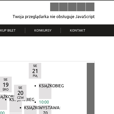
Twoja przeglądarka nie obsługuje JavaScript
KUP BILET
KONKURSY
KONTAKT
| V
Klub Strych
TWOJA DZIELNICA, TWÓJ FILM
. T.
– konkurs na krótkometrażówkę
SIE
21
PIĄ
SIE
19
KSIĄŻKOBIEG
SIE
ŚRO
20
IĄŻKOBIEG
CZW
IEG
KSIĄŻKOBIEG
10:00
KSIĄŻKOBIEG
WYSTAWA:
:00
70