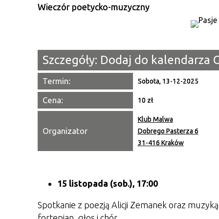
Wieczór poetycko-muzyczny
Szczegóły:
Dodaj do kalendarza 
Termin:
Sobota, 13-12-2025
Cena:
10 zł
Klub Malwa
Organizator
Dobrego Pasterza 6
31-416 Kraków
15 listopada (sob.), 17:00
Spotkanie z poezją Alicji Zemanek oraz muzyką
fortepian, głos i chór.