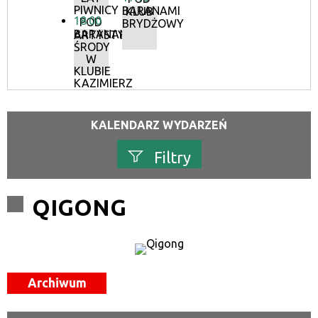
PIWNICY
BARANAMI
KLUB
18:00
POD
BRYDŻOWY
BARANAMI
ARTYSTYCZNE
ŚRODY
W
KLUBIE
KAZIMIERZ
KALENDARZ WYDARZEŃ
Filtry
Szukana fraza
QIGONG
Kategoria
Trwające w zakresie
Archiwum
—
Miejsce