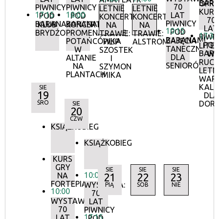
BAR
OPR
70
PIWNICY
PIWNICY
LETNIE
LETNIE
KURA
17:15
18:00
LAT
POD
POD
KONCERTY
KONCERTY
70
PIWNICY
BARANAMI
BARANAMI
KLUB
KONCERTY
NA
NA
LAT
10:15
POD
BRYDŻOWY
PROMENADOWE:
TRAWIE:
TRAWIE:
17:30
PIWN
BARANAMI
ZAJĘCIA
POTAŃCÓWKA
FILIP
ALSTROMERIE
POD
LITE
TANECZNE
W
SZOSTEK
BAR
W
DLA
ALTANIE
I
RUCH
SENIORÓW
NA
SZYMON
LETN
PLANTACH
MIKA
WAR
KALI
SIE
19
DLA
ŚRO
DOR
SIE
20
CZW
KSIĄŻKOBIEG
KSIĄŻKOBIEG
KURS
GRY
SIE
SIE
SIE
10:00
NA
21
22
23
FORTEPIANIE
WYSTAWA:
PIĄ
SOB
NIE
10:00
70
WYSTAWA:
LAT
70
PIWNICY
17:15
LAT
POD