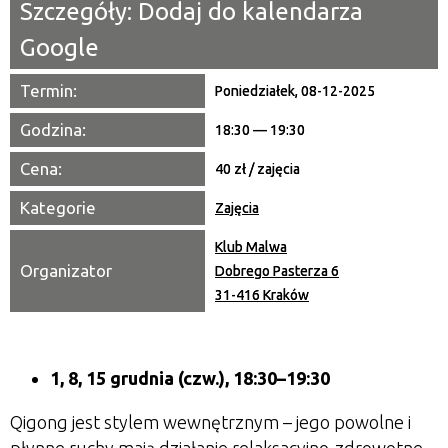
Szczegóły:
Dodaj do kalendarza
Google
Organizator
Termin:
Poniedziałek, 08-12-2025
Promowane
Godzina:
18:30 — 19:30
Cena:
40 zł / zajęcia
Kategorie
Zajęcia
Klub Malwa
Organizator
Dobrego Pasterza 6
31-416 Kraków
1, 8, 15 grudnia
(czw.), 18:30–19:30
Qigong jest stylem wewnętrznym – jego powolne i