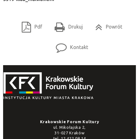
Pdf
Drukuj
Powrót
Kontakt
Krakowskie Forum Kultury
ul. Mikołajska 2,
31-027 Kraków
tel.
12 422 08 14