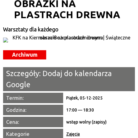
OBRAZKI NA
—
PLASTRACH DREWNA
Miejsce
Warsztaty dla każdego
Organizator
Promowane
Archiwum
Szczegóły:
Dodaj do kalendarza
Google
Termin:
Piątek, 05-12-2025
Godzina:
17:00 — 18:30
Cena:
wstęp wolny (zapisy)
Kategorie
Zajęcia