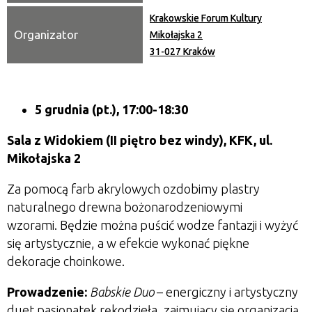
Krakowskie Forum Kultury
Organizator
Mikołajska 2
31-027 Kraków
5 grudnia (pt.), 17:00-18:30
Sala z Widokiem (II piętro bez windy), KFK, ul.
Mikołajska 2
Za pomocą farb akrylowych ozdobimy plastry
naturalnego drewna bożonarodzeniowymi
wzorami.
Będzie można puścić wodze fantazji i wyżyć
się artystycznie, a w efekcie wykonać piękne
dekoracje choinkowe.
Prowadzenie:
Babskie Duo
– energiczny i artystyczny
duet pasjonatek rękodzieła, zajmujący się organizacją