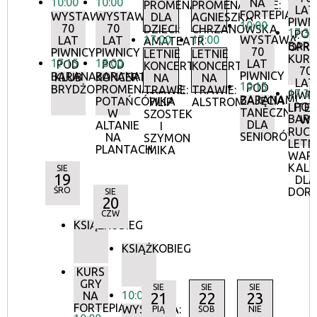
10:00
10:00
NA
PROMENADOWE
PROMENADOWE:
LAT
FORTEPIANIE
WYSTAWA:
WYSTAWA:
DLA
AGNIESZKA
PIWN
10:00
70
70
DZIECI:
CHRZANOWSKA
17:30
POD
17:00
17:00
WYSTAWA:
LAT
LAT
AMATEATR
BAR
OPR
70
PIWNICY
PIWNICY
LETNIE
LETNIE
KURA
17:15
18:00
LAT
POD
POD
KONCERTY
KONCERTY
70
PIWNICY
BARANAMI
BARANAMI
KLUB
KONCERTY
NA
NA
LAT
10:15
POD
BRYDŻOWY
PROMENADOWE:
TRAWIE:
TRAWIE:
17:30
PIWN
BARANAMI
ZAJĘCIA
POTAŃCÓWKA
FILIP
ALSTROMERIE
POD
LITE
TANECZNE
W
SZOSTEK
BAR
W
DLA
ALTANIE
I
RUCH
SENIORÓW
NA
SZYMON
LETN
PLANTACH
MIKA
WAR
KALI
SIE
19
DLA
ŚRO
DOR
SIE
20
CZW
KSIĄŻKOBIEG
KSIĄŻKOBIEG
KURS
GRY
SIE
SIE
SIE
10:00
NA
21
22
23
FORTEPIANIE
WYSTAWA:
PIĄ
SOB
NIE