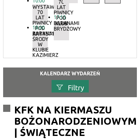
10:00
70
WYSTAWA:
LAT
70
PIWNICY
17:15
LAT
POD
PIWNICY
BARANAMI
KLUB
18:00
POD
BRYDŻOWY
BARANAMI
ARTYSTYCZNE
ŚRODY
W
KLUBIE
KAZIMIERZ
KALENDARZ WYDARZEŃ
Filtry
Szukana fraza
KFK NA KIERMASZU
BOŻONARODZENIOWYM
Kategoria
| ŚWIĄTECZNE
Trwające w zakresie