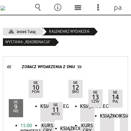
pane
Wyszukiwarka
Narzędzia
Menu
Menu
główne
szczegóło
KALENDARZ WYDARZEŃ
Jesteś Tutaj
WYSTAWA: „REKORONACJA”
ZOBACZ WYDARZENIA Z DNIA:
SIE
SIE
10
12
PON
ŚRO
SIE
SIE
13
14
CZW
PIĄ
SIE
9
SIE
KSIĄŻKOBIEG
KSIĄŻKOBIEG
11
NIE
WTO
KSIĄŻKOBIEG
KSIĄ
15:00
KURS
KURS
KSIĄŻKOBIEG
GRY
GRY