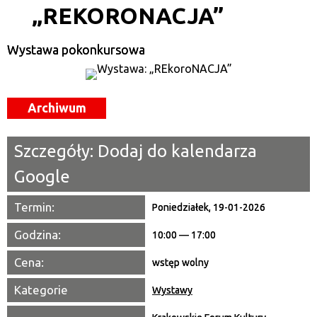
„REKORONACJA”
Kategoria
Wystawa pokonkursowa
Trwające w zakresie
—
Miejsce
Archiwum
Organizator
Szczegóły:
Dodaj do kalendarza
Promowane
Google
Termin:
Poniedziałek, 19-01-2026
Godzina:
10:00 — 17:00
Cena:
wstęp wolny
Kategorie
Wystawy