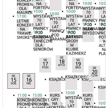
KONCERTY
10:00
10:0
NA
NA
PROMENADOWE:
FORTEPIANIE
FORTEPIANIE
WYSTAWA:
WYS
OLA
10:00
10:00
70
70
MAURER
10:00
17:00
WYSTAWA:
WYSTAWA:
LAT
LA
WYSTAWA:
70
70
PIWNICY
PIWN
LETNIE
70
17:15
18:0
LAT
LAT
POD
PO
KONCERTY
LAT
PIWNICY
PIWNICY
BARANAMI
BAR
KLUB
KON
NA
PIWNICY
10:15
18:00
POD
POD
BRYDŻOWY
PRO
TRAWIE:
POD
BARANAMI
BARANAMI
ZAJĘCIA
ARTYSTYCZNE
POT
SMOKE^BLUES
BARANAMI
TANECZNE
ŚRODY
W
DLA
W
ALTA
SENIORÓW
KLUBIE
NA
KAZIMIERZ
PLA
SIE
SIE
18
SIE
17
19
WTO
PON
ŚRO
SIE
20
CZW
SIE
SIE
KSIĄŻKOBIEG
15
16
KSIĄŻKOBIEG
KSIĄŻKOBIEG
SOB
NIE
KSIĄ
10:00
11:00
15:00
KURS
KURS
WYSTAWA:
GRY
GRY
KONCERTY
KONCERTY
70
10:00
NA
NA
PROMENADOWE
PROMENADOWE:
LAT
FORTEPIANIE
FORTEPIANIE