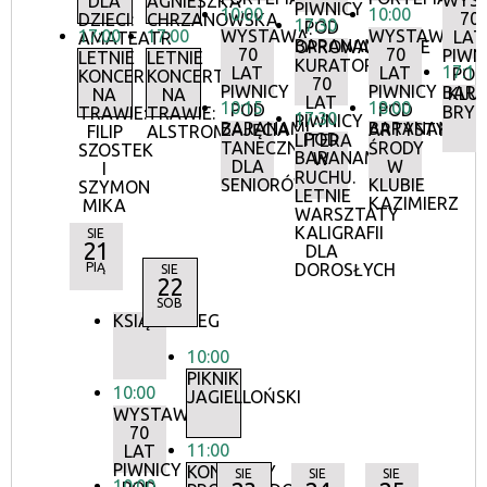
WYS
DLA
AGNIESZKA
PIWNICY
10:00
10:00
70
DZIECI:
CHRZANOWSKA
17:30
POD
17:00
17:00
WYSTAWA:
WYSTAWA:
LAT
AMATEATR
BARANAMI
OPROWADZANIE
70
70
PIWN
LETNIE
LETNIE
KURATORSKIE:
17:15
LAT
LAT
POD
KONCERTY
KONCERTY
70
PIWNICY
PIWNICY
BAR
KLU
NA
NA
LAT
10:15
18:00
POD
POD
BRY
TRAWIE:
TRAWIE:
17:30
PIWNICY
BARANAMI
BARANAMI
ZAJĘCIA
ARTYSTYCZN
FILIP
ALSTROMERIE
POD
LITERA
TANECZNE
ŚRODY
SZOSTEK
BARANAMI
W
DLA
W
I
RUCHU.
SENIORÓW
KLUBIE
SZYMON
LETNIE
KAZIMIERZ
MIKA
WARSZTATY
KALIGRAFII
SIE
21
DLA
PIĄ
DOROSŁYCH
SIE
22
SOB
KSIĄŻKOBIEG
10:00
PIKNIK
10:00
JAGIELLOŃSKI
WYSTAWA:
70
11:00
LAT
PIWNICY
KONCERTY
SIE
SIE
SIE
10:00