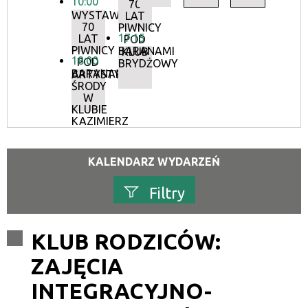
10:00
70
WYSTAWA:
LAT
70
PIWNICY
17:15
LAT
POD
PIWNICY
BARANAMI
KLUB
18:00
POD
BRYDŻOWY
BARANAMI
ARTYSTYCZNE
ŚRODY
W
KLUBIE
KAZIMIERZ
KALENDARZ WYDARZEŃ
Filtry
Szukana fraza
KLUB RODZICÓW:
ZAJĘCIA
Kategoria
INTEGRACYJNO-
Trwające w zakresie