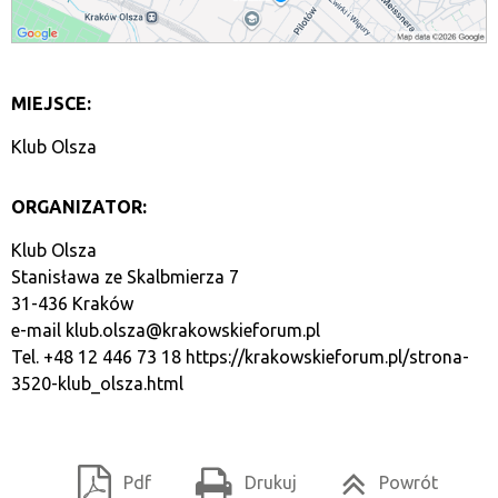
MIEJSCE:
Klub Olsza
ORGANIZATOR:
Klub Olsza
Stanisława ze Skalbmierza 7
31-436 Kraków
e-mail
klub.olsza@krakowskieforum.pl
Tel. +48 12 446 73 18
https://krakowskieforum.pl/strona-
3520-klub_olsza.html
Pdf
Drukuj
Powrót