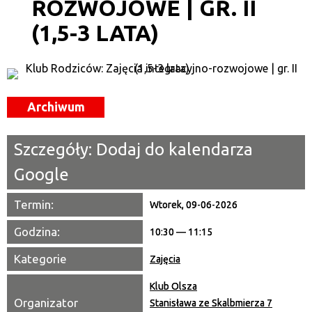
ROZWOJOWE | GR. II
—
(1,5-3 LATA)
Miejsce
Organizator
Archiwum
Promowane
Szczegóły:
Dodaj do kalendarza
Google
Termin:
Wtorek, 09-06-2026
Godzina:
10:30 — 11:15
Kategorie
Zajęcia
Klub Olsza
Organizator
Stanisława ze Skalbmierza 7