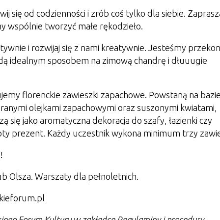
 się od codzienności i zrób coś tylko dla siebie. Zapras
my wspólnie tworzyć małe rękodzieło.
ktyw
nie i rozwijaj się z nami kreatywnie. Jesteśmy przekon
ędą idealnym sposobem na zimową chandrę i dłuuugie
jemy florenckie zawieszki zapachowe. Powstaną na bazi
anymi olejkami zapachowymi oraz suszonymi kwiatami,
 się jako aromatyczna dekoracja do szafy, łazienki czy
oty prezent. Każdy uczestnik wykona minimum trzy zawie
!
b Olsza. Warszaty dla pełnoletnich.
kieforum.pl
kiego Forum Kultury w zakładce Regulaminy i procedury.