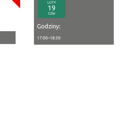
LUTY
a
19
CZW
—
Godziny:
17:00
–
18:30
tor
ne