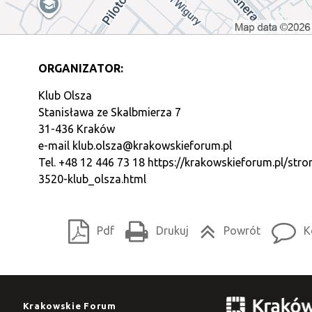
ORGANIZATOR:
Klub Olsza
Stanisława ze Skalbmierza 7
31-436 Kraków
e-mail
klub.olsza@krakowskieforum.pl
Tel. +48 12 446 73 18
https://krakowskieforum.pl/stro
3520-klub_olsza.html
Pdf
Drukuj
Powrót
K
Krakowskie Forum