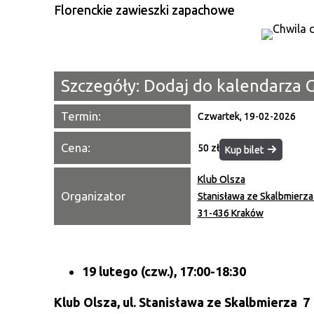
Florenckie zawieszki zapachowe
Szczegóły:
Dodaj do kalendarza 
Termin:
Czwartek, 19-02-2026
Cena:
50 zł
Kup bilet
Klub Olsza
Organizator
Stanisława ze Skalbmierza
31-436 Kraków
19 lutego (czw.), 17:00-18:30
Klub Olsza,
ul. Stanisława ze Skalbmierza 7