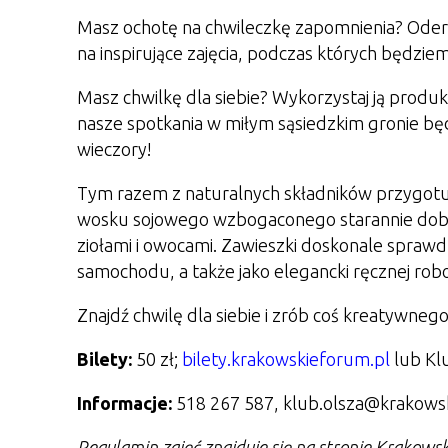
Masz ochotę na chwileczkę zapomnienia? Oderwij
na inspirujące zajęcia, podczas których będzie
Masz chwilkę dla siebie? Wykorzystaj ją produ
nasze spotkania w miłym sąsiedzkim gronie b
wieczory!
Tym razem z naturalnych składników przygotu
wosku sojowego wzbogaconego starannie dobr
ziołami i owocami.
Zawieszki doskonale sprawdzą
samochodu, a także jako elegancki ręcznej rob
Znajdź chwilę dla siebie i zrób coś kreatywnego
Bilety:
50 zł;
bilety.krakowskieforum.pl
lub Klu
Informacje:
518 267 587, klub.olsza@krakows
Regulamin zajęć znajduje się na stronie Krakows