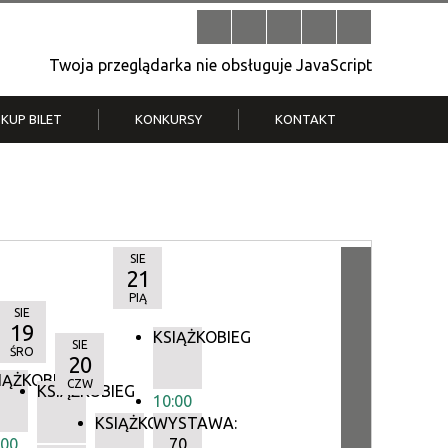
Twoja przeglądarka nie obsługuje JavaScript
KUP BILET
KONKURSY
KONTAKT
| V
Klub Strych
TWOJA DZIELNICA, TWÓJ FILM
. T.
– konkurs na krótkometrażówkę
SIE
21
PIĄ
SIE
19
KSIĄŻKOBIEG
SIE
ŚRO
20
IĄŻKOBIEG
CZW
IEG
KSIĄŻKOBIEG
10:00
KSIĄŻKOBIEG
WYSTAWA:
:00
70