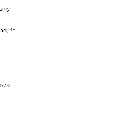
zamy
ani, że
e
szki!