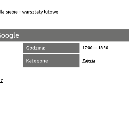
Kategori
Trwające w zakresie
Google
Miejsce
Godzina:
17:00 — 18:30
Organiza
Kategorie
Zajęcia
Promowa
 7