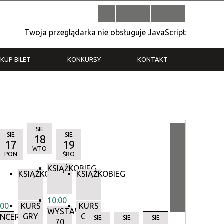
Twoja przeglądarka nie obsługuje JavaScript
KUP BILET
KONKURSY
KONTAKT
| V
Klub Strych
TWOJA DZIELNICA, TWÓJ FILM
. T.
– konkurs na krótkometrażówkę
SIE
SIE
SIE
18
17
19
WTO
PON
ŚRO
KSIĄŻKOBIEG
KSIĄŻKOBIEG
KSIĄŻKOBIEG
10:00
:00
KURS
KURS
WYSTAWA:
GRY
GRY
Y
NCERTY
SIE
SIE
SIE
70