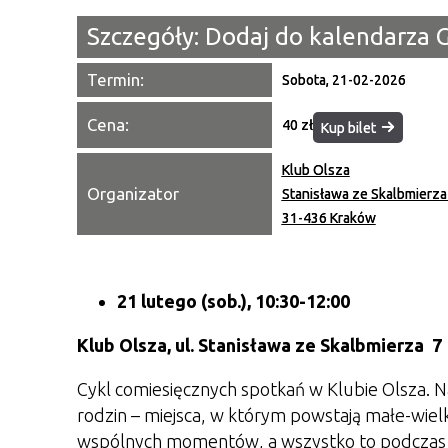
Szczegóły:
Dodaj do kalendarza 
Termin:
Sobota, 21-02-2026
Cena:
40 zł
Kup bilet
Klub Olsza
Organizator
Stanisława ze Skalbmierza
31-436 Kraków
21 lutego (sob.), 10:30-12:00
Klub Olsza,
ul. Stanisława ze Skalbmierza 7
Cykl comiesięcznych spotkań w Klubie Olsza. N
rodzin – miejsca, w którym powstają małe-wielk
wspólnych momentów, a wszystko to podczas 