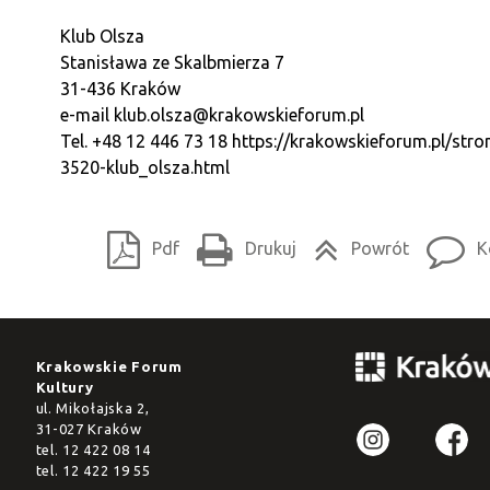
Klub Olsza
Stanisława ze Skalbmierza 7
31-436 Kraków
e-mail
klub.olsza@krakowskieforum.pl
Tel. +48 12 446 73 18
https://krakowskieforum.pl/stro
3520-klub_olsza.html
Pdf
Drukuj
Powrót
K
Krakowskie Forum
Kultury
ul. Mikołajska 2,
31-027 Kraków
tel.
12 422 08 14
tel.
12 422 19 55