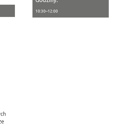
10:30
–
12:00
tor
ne
ych
ze