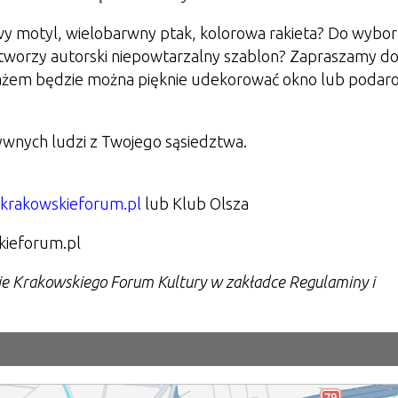
wy motyl, wielobarwny ptak, kolorowa rakieta? Do wybo
stworzy autorski niepowtarzalny szablon? Zapraszamy d
ażem będzie można pięknie udekorować okno lub podar
tywnych ludzi z Twojego sąsiedztwa.
y.krakowskieforum.pl
lub Klub Olsza
kieforum.pl
nie Krakowskiego Forum Kultury w zakładce Regulaminy i