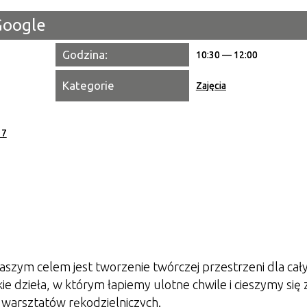
Google
Miejsce
Godzina:
10:30 — 12:00
Organiza
Kategorie
Zajęcia
Promowa
 7
aszym celem jest tworzenie twórczej przestrzeni dla cał
ie dzieła, w którym łapiemy ulotne chwile i cieszymy się 
warsztatów rękodzielniczych.