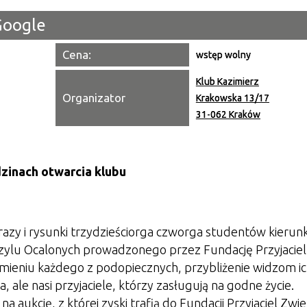
Google
Miejsce
Cena:
wstęp wolny
Organiza
Klub Kazimierz
Promowa
Organizator
Krakowska 13/17
31-062 Kraków
odzinach otwarcia klubu
razy i rysunki trzydzieściorga czworga studentów kieru
zylu Ocalonych prowadzonego przez Fundację Przyjaciel
imieniu każdego z podopiecznych, przybliżenie widzom i
ta, ale nasi przyjaciele, którzy zasługują na godne życie.
 aukcję, z której zyski trafią do Fundacji Przyjaciel Zwie