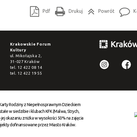
Pdf
Drukuj
Powrót
K
Krakowskie Forum
Kultury
ul. Mikołajska 2,
31-027 Kraków
tel.
12 422 08 14
tel.
12 422 19 55
 Karty Rodziny z Niepełnosprawnym Dzieckiem
ałe w siedzibie i klubach KFK (Malwa, Strych,
 jej okazaniu zniżka w wysokości 50% na zajęcia
ojekty dofinansowane przez Miasto Kraków.