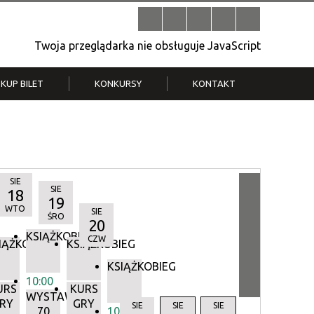
Twoja przeglądarka nie obsługuje JavaScript
KUP BILET
KONKURSY
KONTAKT
| V
Klub Strych
TWOJA DZIELNICA, TWÓJ FILM
. T.
– konkurs na krótkometrażówkę
SIE
SIE
18
19
WTO
SIE
ŚRO
20
KSIĄŻKOBIEG
CZW
IĄŻKOBIEG
KSIĄŻKOBIEG
KSIĄŻKOBIEG
10:00
URS
KURS
WYSTAWA:
RY
GRY
Y
SIE
SIE
SIE
70
10:00