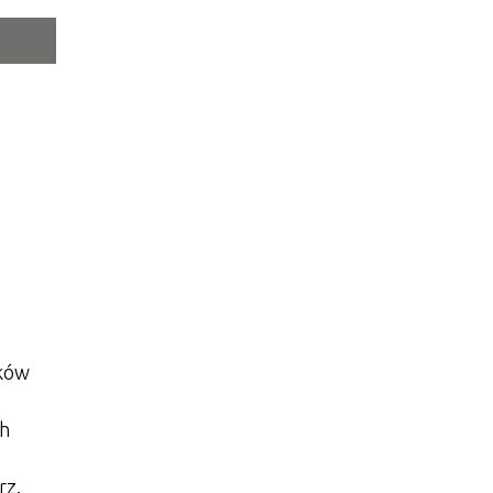
tor
ne
nków
ch
rz.