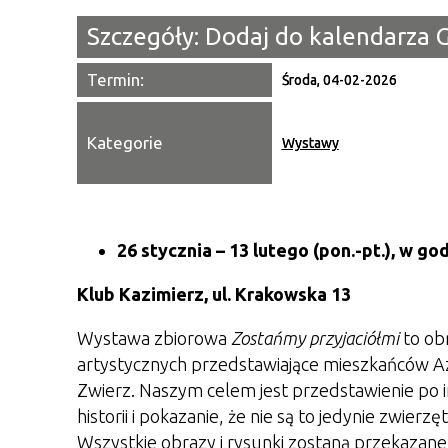
Szczegóły:
Dodaj do kalendarza 
Termin:
Środa, 04-02-2026
Kategorie
Wystawy
26 stycznia – 13 lutego (pon.-pt.), w g
Klub Kazimierz, ul. Krakowska 13
Wystawa zbiorowa
Zostańmy przyjaciółmi
to ob
artystycznych przedstawiające mieszkańców A
Zwierz. Naszym celem jest przedstawienie po 
historii i pokazanie, że nie są to jedynie zwierzę
Wszystkie obrazy i rysunki zostaną przekazane na