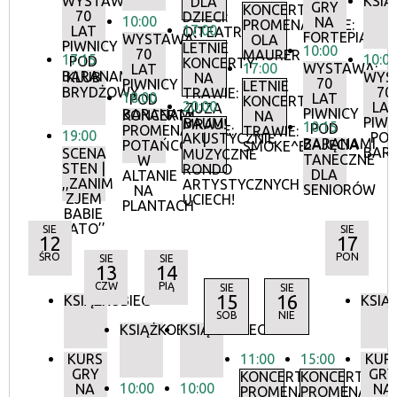
WYSTAWA:
KSIĄ
DLA
GRY
KONCERTY
70
DZIECI:
10:00
NA
PROMENADOWE:
17:00
LAT
O!TEATR
FORTEPIANIE
WYSTAWA:
OLA
PIWNICY
LETNIE
10:00
70
MAURER
17:15
10:0
POD
KONCERTY
17:00
WYSTAWA:
LAT
BARANAMI
KLUB
WYS
NA
70
PIWNICY
LETNIE
BRYDŻOWY
70
TRAWIE:
18:00
LAT
POD
KONCERTY
20:00
LA
ZUZA
PIWNICY
BARANAMI
KONCERTY
NA
PIWN
BAUM
MRAU!
10:15
POD
PROMENADOWE:
TRAWIE:
19:00
PO
AKUSTYCZNIE
|
BARANAMI
ZAJĘCIA
POTAŃCÓWKA
SMOKE^BLUES
BAR
SCENA
MUZYCZNE
TANECZNE
W
STEN |
RONDO
DLA
ALTANIE
,,ZANIM
ARTYSTYCZNYCH
SENIORÓW
NA
ZJEM
UCIECH!
PLANTACH
BABIE
LATO’’
SIE
SIE
12
17
ŚRO
PON
SIE
SIE
13
14
CZW
PIĄ
SIE
SIE
15
16
KSIĄŻKOBIEG
KSIĄ
SOB
NIE
KSIĄŻKOBIEG
KSIĄŻKOBIEG
KURS
11:00
15:00
KUR
GRY
GRY
KONCERTY
KONCERTY
10:00
10:00
NA
NA
PROMENADOWE
PROMENADOW