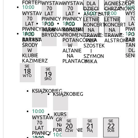
FORTEPIANIE
FORT
WYSTAWA:
WYSTAWA:
DLA
AGNIESZKA
10:00
10:00
70
70
DZIECI:
CHRZANOWS
WYSTAWA:
17:00
17:00
WYS
LAT
LAT
AMATEATR
70
70
PIWNICY
PIWNICY
LETNIE
LETNIE
17:15
18:00
LAT
LAT
POD
POD
KONCERTY
KONCERTY
PIWNICY
PIWN
BARANAMI
BARANAMI
KLUB
KONCERTY
NA
NA
18:00
10:15
POD
POD
BRYDŻOWY
PROMENADOWE:
TRAWIE:
TRAWIE:
BARANAMI
BAR
ARTYSTYCZNE
ZAJĘ
POTAŃCÓWKA
FILIP
ALSTROMERIE
ŚRODY
TANE
W
SZOSTEK
W
DLA
ALTANIE
I
KLUBIE
SEN
NA
SZYMON
KAZIMIERZ
PLANTACH
MIKA
SIE
18
SIE
19
WTO
ŚRO
KSIĄŻKOBIEG
KSIĄŻKOBIEG
10:00
KURS
WYSTAWA:
GRY
SIE
SIE
SIE
70
NA
20
21
22
LAT
FORTEPIANIE
CZW
PIĄ
SOB
PIWNICY
10:00
17:30