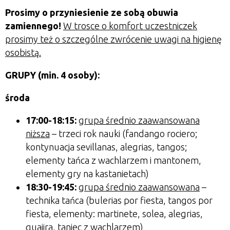
Prosimy o przyniesienie ze sobą obuwia
zamiennego!
W trosce o komfort uczestniczek
prosimy też o szczególne zwrócenie uwagi na higienę
osobistą.
GRUPY (min. 4 osoby):
środa
17:00-18:15:
grupa średnio zaawansowana
niższa
– trzeci rok nauki (fandango rociero;
kontynuacja sevillanas, alegrias, tangos;
elementy tańca z wachlarzem i mantonem,
elementy gry na kastanietach)
18:30-19:45:
grupa średnio zaawansowana
–
technika tańca (bulerias por fiesta, tangos por
fiesta, elementy: martinete, solea, alegrias,
guajira, taniec z wachlarzem)