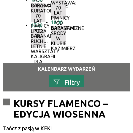
POD
WYSTAWA:
BARANAMI
OPROWADZANIE
70
KURATORSKIE:
LAT
70
PIWNICY
LAT
18:00
POD
17:30
PIWNICY
BARANAMI
ARTYSTYCZNE
POD
LITERA
ŚRODY
BARANAMI
W
W
RUCHU.
KLUBIE
LETNIE
KAZIMIERZ
WARSZTATY
KALIGRAFII
DLA
DOROSŁYCH
KALENDARZ WYDARZEŃ
Filtry
Szukana fraza
KURSY FLAMENCO –
EDYCJA WIOSENNA
Kategoria
Tańcz z pasją w KFK!
Trwające w zakresie