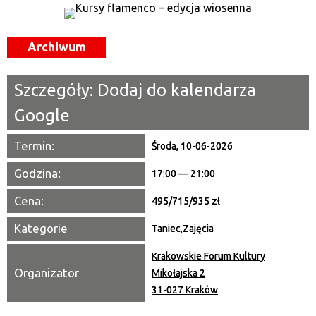
—
Miejsce
Archiwum
Organizator
Szczegóły:
Dodaj do kalendarza
Promowane
Google
Termin:
Środa, 10-06-2026
Godzina:
17:00 — 21:00
Cena:
495/715/935 zł
Kategorie
Taniec
,
Zajęcia
Krakowskie Forum Kultury
Organizator
Mikołajska 2
31-027 Kraków