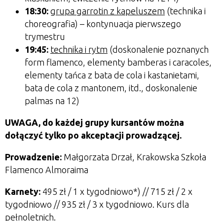
18:30:
grupa garrotin z kapeluszem
(technika i
choreografia) – kontynuacja pierwszego
trymestru
19:45:
technika i rytm
(doskonalenie poznanych
form flamenco, elementy bamberas i caracoles,
elementy tańca z bata de cola i kastanietami,
bata de cola z mantonem, itd., doskonalenie
palmas na 12)
UWAGA, do każdej grupy kursantów można
dołączyć tylko po akceptacji prowadzącej.
Prowadzenie:
Małgorzata Drzał, Krakowska Szkoła
Flamenco Almoraima
Karnety:
495 zł / 1 x tygodniowo*) // 715 zł / 2 x
tygodniowo // 935 zł / 3 x tygodniowo. Kurs dla
pełnoletnich.