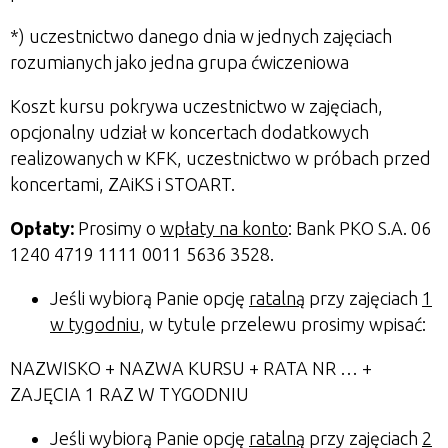
*) uczestnictwo danego dnia w jednych zajęciach
rozumianych jako jedna grupa ćwiczeniowa
Koszt kursu pokrywa uczestnictwo w zajęciach,
opcjonalny udział w koncertach dodatkowych
realizowanych w KFK, uczestnictwo w próbach przed
koncertami, ZAiKS i STOART.
Opłaty:
Prosimy o
wpłaty na konto
: Bank PKO S.A.
06
1240 4719 1111 0011 5636 3528
.
Jeśli wybiorą Panie opcję
ratalną
przy zajęciach
1
w tygodniu
, w tytule przelewu prosimy wpisać:
NAZWISKO + NAZWA KURSU + RATA NR … +
ZAJĘCIA 1 RAZ W TYGODNIU
Jeśli wybiorą Panie opcję
ratalną
przy zajęciach
2