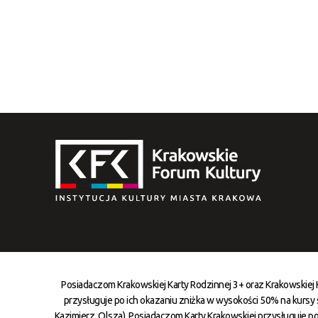
Posiadaczom Krakowskiej Karty Rodzinnej 3+ oraz Krakowskiej
przysługuje po ich okazaniu zniżka w wysokości 50% na kursy st
Kazimierz, Olsza). Posiadaczom Karty Krakowskiej przysługuje po