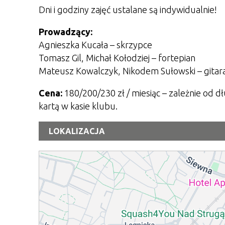
Dni i godziny zajęć ustalane są indywidualnie!
Prowadzący:
Agnieszka Kucała – skrzypce
Tomasz Gil, Michał Kołodziej – fortepian
Mateusz Kowalczyk, Nikodem Sułowski – gitara,
Cena:
180/200/230 zł / miesiąc – zależnie od d
kartą w kasie klubu.
LOKALIZACJA