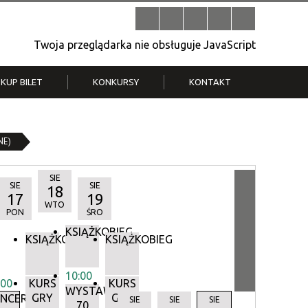
Twoja przeglądarka nie obsługuje JavaScript
KUP BILET
KONKURSY
KONTAKT
| V
Klub Strych
TWOJA DZIELNICA, TWÓJ FILM
NE)
. T.
– konkurs na krótkometrażówkę
SIE
SIE
SIE
18
17
19
WTO
PON
ŚRO
KSIĄŻKOBIEG
KSIĄŻKOBIEG
KSIĄŻKOBIEG
10:00
:00
KURS
KURS
WYSTAWA:
GRY
GRY
Y
NCERTY
SIE
SIE
SIE
70