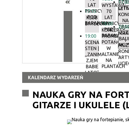
DZIEC
17:0
LAT
WYSTAWA:
O!T
LETN
PIWNICY
17:15
70
KON
POD
LAT
KLUB
NA
BARANAMI
PIWNICY
BRYDŻOWY
18:00
TRAW
20:0
POD
KONCERTY
ZUZ
MRA
BARANAMI
19:00
PROMENADO
BAU
|
POTAŃCÓW
SCENA
AKU
MUZ
W
STEN |
RON
ALTANIE
,,ZANIM
ART
NA
ZJEM
UCIE
PLANTACH
BABIE
LATO’’
KALENDARZ WYDARZEŃ
NAUKA GRY NA FORT
GITARZE I UKULELE 