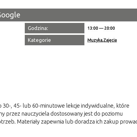
Google
Miejsce
Godzina:
Organiza
13:00 — 20:00
Kategorie
Promowa
Muzyka
,
Zajęcia
 30-, 45- lub 60-minutowe lekcje indywidualne, które
ny przez nauczyciela dostosowany jest do poziomu
otrzeb. Materiały zapewnia lub doradza ich zakup prowa