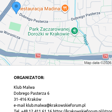
ORGANIZATOR:
Klub Malwa
Dobrego Pasterza 6
31-416 Kraków
e-mail
klub.malwa@krakowskieforum.pl
Tel. +48 12 411 61 16
https://krakowskieforum.pl/stro