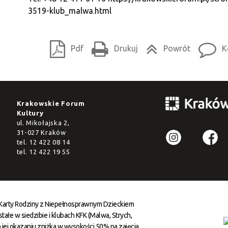
3519-klub_malwa.html
Pdf
Drukuj
Powrót
K
Krakowskie Forum
Kultury
ul. Mikołajska 2,
31-027 Kraków
tel.
12 422 08 14
tel.
12 422 19 55
 Karty Rodziny z Niepełnosprawnym Dzieckiem
ałe w siedzibie i klubach KFK (Malwa, Strych,
 jej okazaniu zniżka w wysokości 50% na zajęcia