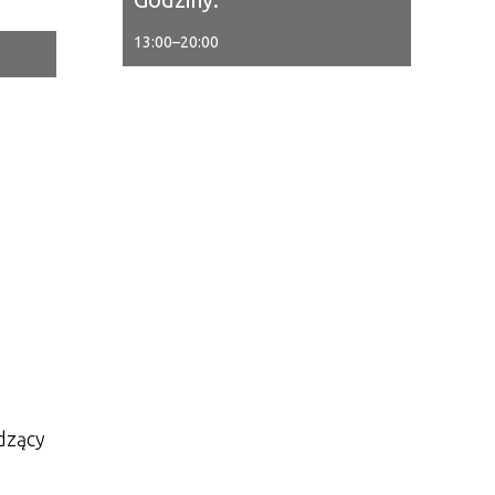
13:00
–
20:00
tor
ne
dzący