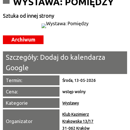
WYSTAWA: POMIĘDZY
Kategoria
Sztuka od innej strony
Trwające w zakresie
—
Archiwum
Miejsce
Szczegóły:
Dodaj do kalendarza
Organizator
Google
Promowane
Termin:
Środa, 13-05-2026
Cena:
wstęp wolny
Kategorie
Wystawy
Klub Kazimierz
Organizator
Krakowska 13/17
31-062 Kraków