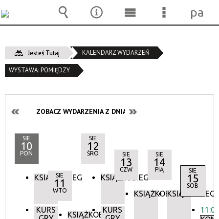
pane
Wyszukiwarka
Narzędzia
Menu
Menu
główne
szczegóło
KALENDARZ WYDARZEŃ
Jesteś Tutaj
WYSTAWA: POMIĘDZY
ZOBACZ WYDARZENIA Z DNIA:
SIE
SIE
10
12
PON
ŚRO
SIE
SIE
13
14
CZW
PIĄ
SIE
SIE
15
KSIĄŻKOBIEG
KSIĄŻKOBIEG
11
SOB
WTO
KSIĄŻKOBIEG
KSIĄŻKOBIEG
KURS
KURS
11:0
KSIĄŻKOBIEG
GRY
GRY