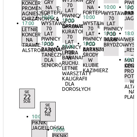
WYSTAWA:
GRY
GRY
PIWN
KONCERTY
70
10:00
10:00
NA
NA
POD
PROMENADOWE:
LAT
FORTEPIANIE
FORTEPIANIE
BAR
WYSTAWA:
PIKNI
AGNIESZKA
PIWNICY
10:00
10:00
70
JAGI
CHRZANOWSKA
17:30
POD
17:00
WYSTAWA:
WYSTAWA:
LAT
BARANAMI
OPROWADZANIE
70
70
PIWNICY
LETNIE
KURATORSKIE:
17:15
18:00
LAT
LAT
POD
KONCERTY
70
PIWNICY
PIWNICY
BARANAMI
KLUB
WERN
NA
LAT
10:15
18:00
POD
POD
BRYDŻOWY
WYS
TRAWIE:
17:30
PIWNICY
BARANAMI
BARANAMI
ZAJĘCIA
ARTYSTYCZNE
„RES
ALSTROMERIE
POD
LITERA
TANECZNE
ŚRODY
–
BARANAMI
W
18:00
DLA
W
MATE
RUCHU.
SENIORÓW
KLUBIE
OPOR
KON
LETNIE
KAZIMIERZ
PRO
WARSZTATY
POT
KALIGRAFII
W
DLA
ALTA
DOROSŁYCH
NA
SIE
22
PLAN
SOB
SIE
23
NIE
10:00
PIKNIK
JAGIELLOŃSKI
10:00
PIKNIK