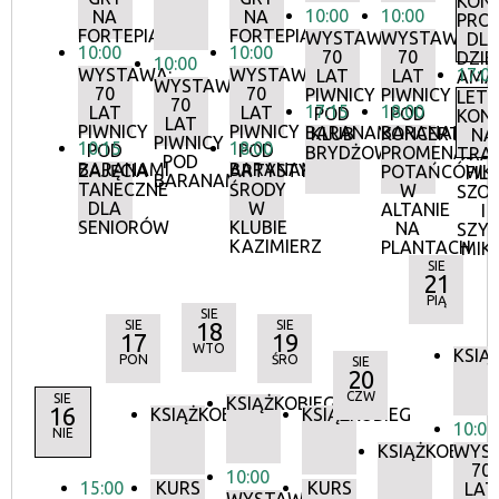
KON
10:00
10:00
NA
NA
PRO
FORTEPIANIE
FORTEPIANIE
WYSTAWA:
WYSTAWA:
DL
10:00
10:00
70
70
DZIEC
10:00
WYSTAWA:
WYSTAWA:
17:0
LAT
LAT
AMA
WYSTAWA:
70
70
PIWNICY
PIWNICY
LETN
70
17:15
18:00
LAT
LAT
POD
POD
KON
LAT
PIWNICY
PIWNICY
BARANAMI
BARANAMI
KLUB
KONCERTY
NA
PIWNICY
10:15
18:00
POD
POD
BRYDŻOWY
PROMENADOW
TRAW
POD
BARANAMI
BARANAMI
ZAJĘCIA
ARTYSTYCZNE
POTAŃCÓWK
FILI
BARANAMI
TANECZNE
ŚRODY
W
SZO
DLA
W
ALTANIE
I
SENIORÓW
KLUBIE
NA
SZY
KAZIMIERZ
PLANTACH
MIK
SIE
21
PIĄ
SIE
SIE
18
SIE
17
19
WTO
KSIĄ
PON
ŚRO
SIE
20
CZW
SIE
KSIĄŻKOBIEG
16
KSIĄŻKOBIEG
KSIĄŻKOBIEG
10:00
NIE
KSIĄŻKOBIEG
WYS
70
10:00
15:00
KURS
KURS
LAT