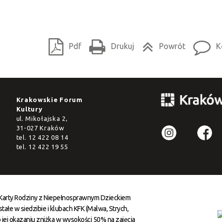
Pdf
Drukuj
Powrót
K
Krakowskie Forum
Kultury
ul. Mikołajska 2,
31-027 Kraków
tel.
12 422 08 14
tel.
12 422 19 55
 Karty Rodziny z Niepełnosprawnym Dzieckiem
ałe w siedzibie i klubach KFK (Malwa, Strych,
 jej okazaniu zniżka w wysokości 50% na zajęcia