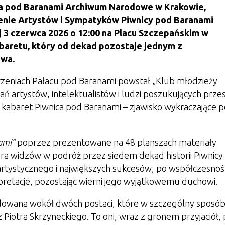
nica pod Baranami Archiwum Narodowe w Krakowie,
enie Artystów i Sympatyków Piwnicy pod Baranami
 3 czerwca 2026 o 12:00 na Placu Szczepańskim w
baretu, który od dekad pozostaje jednym z
owa.
rzeniach Pałacu pod Baranami powstał „Klub młodzieży
ań artystów, intelektualistów i ludzi poszukujących prze
w kabaret Piwnica pod Baranami – zjawisko wykraczające 
ami”
poprzez prezentowane na 48 planszach materiały
biera widzów w podróż przez siedem dekad historii Piwnicy
rtystycznego i największych sukcesów, po współczesnoś
pretacje, pozostając wierni jego wyjątkowemu duchowi.
dowana wokół dwóch postaci, które w szczególny sposó
az Piotra Skrzyneckiego. To oni, wraz z gronem przyjaciół,