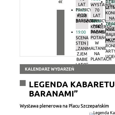
DZIEC
17:0
LAT
WYSTAWA:
O!T
LETN
PIWNICY
17:15
70
KON
POD
LAT
KLUB
NA
BARANAMI
PIWNICY
BRYDŻOWY
18:00
TRAW
20:0
POD
KONCERTY
ZUZ
MRA
BARANAMI
19:00
PROMENADO
BAU
|
POTAŃCÓW
SCENA
AKU
MUZ
W
STEN |
RON
ALTANIE
,,ZANIM
ART
NA
ZJEM
UCIE
PLANTACH
BABIE
LATO’’
KALENDARZ WYDARZEŃ
LEGENDA KABARETU
BARANAMI”
Wystawa plenerowa na Placu Szczepańskim