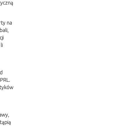
tyczną
rty na
ali,
ji
li
od
 PRL.
atyków
awy,
tąpią