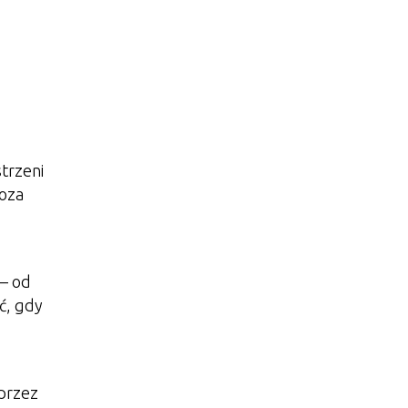
strzeni
poza
 – od
ć, gdy
b
 przez