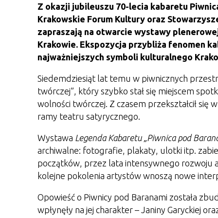
Z okazji jubileuszu 70-lecia kabaretu Piw
Krakowskie Forum Kultury oraz Stowarzysz
zapraszają na otwarcie wystawy plenerowej
Krakowie. Ekspozycja przybliża fenomen ka
najważniejszych symboli kulturalnego Krak
Siedemdziesiąt lat temu w piwnicznych przest
twórczej”, który szybko stał się miejscem spotk
wolności twórczej. Z czasem przekształcił się 
ramy teatru satyrycznego.
Wystawa
Legenda Kabaretu „Piwnica pod Baran
archiwalne: fotografie, plakaty, ulotki itp. za
początków, przez lata intensywnego rozwoju a
kolejne pokolenia artystów wnoszą nowe inter
Opowieść o Piwnicy pod Baranami została zbu
wpłynęły na jej charakter – Janiny Garyckiej or