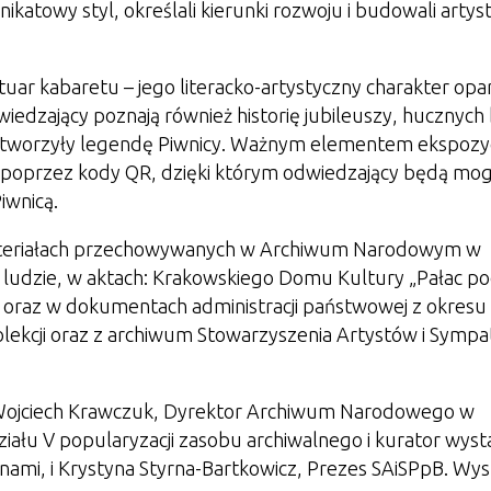
katowy styl, określali kierunki rozwoju i budowali artys
uar kabaretu – jego literacko-artystyczny charakter opa
wiedzający poznają również historię jubileuszy, hucznych b
spółtworzyły legendę Piwnicy. Ważnym elementem ekspozyc
 poprzez kody QR, dzięki którym odwiedzający będą mog
iwnicą.
materiałach przechowywanych w Archiwum Narodowym w
ej ludzie, w aktach: Krakowskiego Domu Kultury „Pałac p
oraz w dokumentach administracji państwowej z okresu
olekcji oraz z archiwum Stowarzyszenia Artystów i Symp
b. Wojciech Krawczuk, Dyrektor Archiwum Narodowego w
ziału V popularyzacji zasobu archiwalnego i
kurator wyst
ami, i Krystyna Styrna-Bartkowicz, Prezes SAiSPpB. Wys