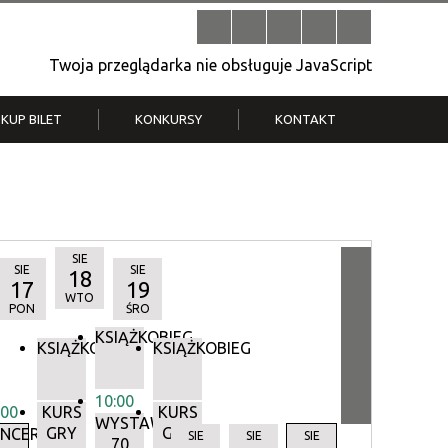
Twoja przeglądarka nie obsługuje JavaScript
KUP BILET
KONKURSY
KONTAKT
| V
Klub Strych
TWOJA DZIELNICA, TWÓJ FILM
. T.
– konkurs na krótkometrażówkę
SIE
SIE
SIE
18
17
19
WTO
PON
ŚRO
KSIĄŻKOBIEG
KSIĄŻKOBIEG
KSIĄŻKOBIEG
10:00
:00
KURS
KURS
WYSTAWA:
GRY
GRY
Y
NCERTY
SIE
SIE
SIE
70