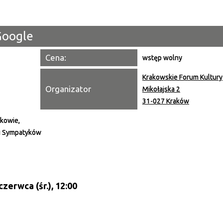
Miejsce
Google
Organiza
Cena:
wstęp wolny
Promowa
Krakowskie Forum Kultury
Organizator
Mikołajska 2
31-027 Kraków
kowie,
i Sympatyków
czerwca (śr.), 12:00