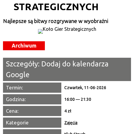
STRATEGICZNYCH
Kategoria
Najlepsze są bitwy rozgrywane w wyobraźni
Trwające w zakresie
—
Miejsce
Archiwum
Organizator
Szczegóły:
Dodaj do kalendarza
Promowane
Google
Termin:
Czwartek, 11-06-2026
Godzina:
16:00 — 21:30
Cena:
4 zł
Kategorie
Zajęcia