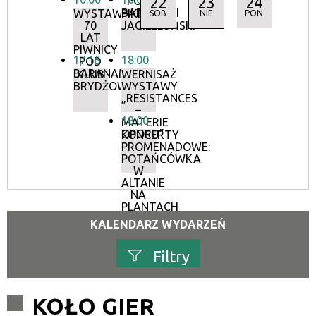
22
23
24
POD
BARANAMI
WYSTAWA:
PIKNIK
SOB
NIE
PON
70
JAGIELLOŃSKI
LAT
PIWNICY
17:15
18:00
POD
BARANAMI
KLUB
WERNISAŻ
BRYDŻOWY
WYSTAWY
„RESISTANCES
–
18:00
MATERIE
OPORU”
KONCERTY
PROMENADOWE:
POTAŃCÓWKA
W
ALTANIE
NA
PLANTACH
KALENDARZ WYDARZEŃ
Filtry
Szukana fraza
KOŁO GIER