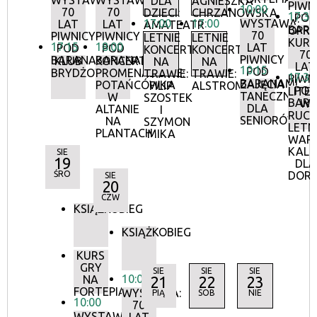
WYSTAWA:
WYSTAWA:
DLA
AGNIESZKA
PIWN
10:00
70
70
DZIECI:
CHRZANOWSKA
17:30
POD
17:00
17:00
WYSTAWA:
LAT
LAT
AMATEATR
BAR
OPR
70
PIWNICY
PIWNICY
LETNIE
LETNIE
KURA
17:15
18:00
LAT
POD
POD
KONCERTY
KONCERTY
70
PIWNICY
BARANAMI
BARANAMI
KLUB
KONCERTY
NA
NA
LAT
10:15
POD
BRYDŻOWY
PROMENADOWE:
TRAWIE:
TRAWIE:
17:30
PIWN
BARANAMI
ZAJĘCIA
POTAŃCÓWKA
FILIP
ALSTROMERIE
POD
LITE
TANECZNE
W
SZOSTEK
BAR
W
DLA
ALTANIE
I
RUCH
SENIORÓW
NA
SZYMON
LETN
PLANTACH
MIKA
WAR
KALI
SIE
19
DLA
ŚRO
DOR
SIE
20
CZW
KSIĄŻKOBIEG
KSIĄŻKOBIEG
KURS
GRY
SIE
SIE
SIE
10:00
NA
21
22
23
FORTEPIANIE
WYSTAWA:
PIĄ
SOB
NIE
10:00
70
WYSTAWA: