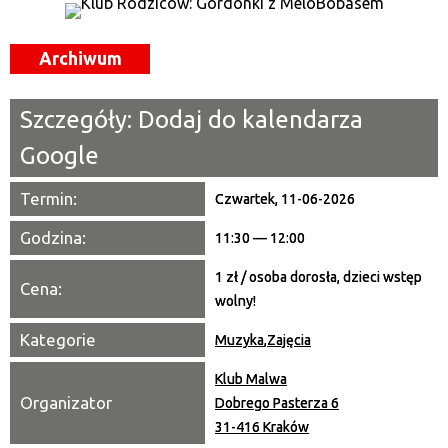
Miejsce
Archiwum
Organizator
Szczegóły:
Dodaj do kalendarza
Promowane
Google
Termin:
Czwartek, 11-06-2026
Godzina:
11:30 — 12:00
1 zł / osoba dorosła, dzieci wstęp
Cena:
wolny!
Kategorie
Muzyka
,
Zajęcia
Klub Malwa
Organizator
Dobrego Pasterza 6
31-416 Kraków