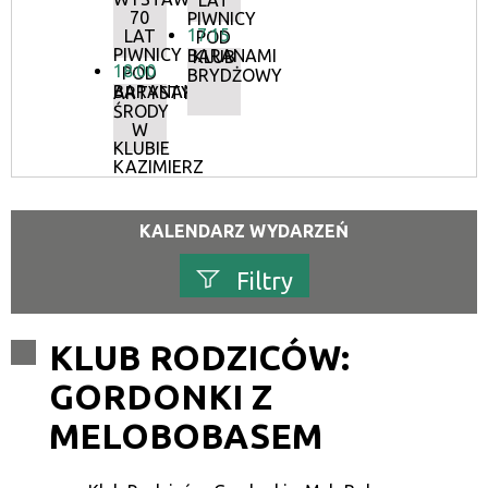
LAT
70
PIWNICY
17:15
LAT
POD
PIWNICY
BARANAMI
KLUB
18:00
POD
BRYDŻOWY
BARANAMI
ARTYSTYCZNE
ŚRODY
W
KLUBIE
KAZIMIERZ
KALENDARZ WYDARZEŃ
Filtry
Szukana fraza
KLUB RODZICÓW:
GORDONKI Z
Kategoria
MELOBOBASEM
Trwające w zakresie
—