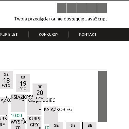
Twoja przeglądarka nie obsługuje JavaScript
KUP BILET
KONKURSY
KONTAKT
| V
Klub Strych
TWOJA DZIELNICA, TWÓJ FILM
. T.
– konkurs na krótkometrażówkę
SIE
SIE
18
19
WTO
SIE
ŚRO
20
KSIĄŻKOBIEG
CZW
IĄŻKOBIEG
KSIĄŻKOBIEG
KSIĄŻKOBIEG
10:00
URS
KURS
WYSTAWA:
RY
GRY
Y
SIE
SIE
SIE
70
10:00