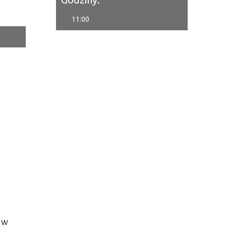
11:00
tor
ne
 w