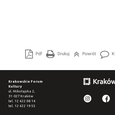
Pdf
Drukuj
Powrót
K
Krakowskie Forum
Kultury
ul. Mikołajska 2,
31-027 Kraków
tel.
12 422 08 14
tel.
12 422 19 55