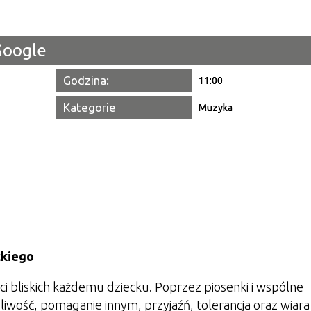
Miejsce
Google
Organiza
Godzina:
11:00
Promowa
Kategorie
Muzyka
ckiego
 bliskich każdemu dziecku. Poprzez piosenki i wspólne
zliwość, pomaganie innym, przyjaźń, tolerancja oraz wiara