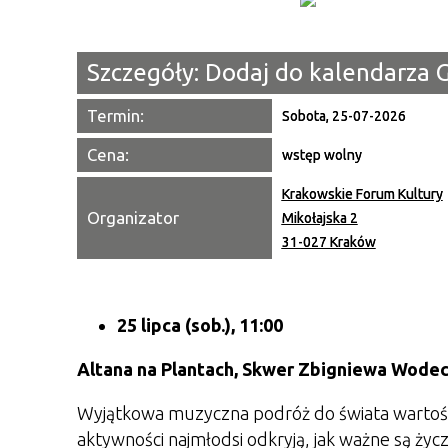
Szczegóły:
Dodaj do kalendarza 
Termin:
Sobota, 25-07-2026
Cena:
wstęp wolny
Krakowskie Forum Kultury
Organizator
Mikołajska 2
31-027 Kraków
25 lipca (sob.), 11:00
Altana na Plantach, Skwer Zbigniewa Wode
Wyjątkowa muzyczna podróż do świata wartości
aktywności najmłodsi odkryją, jak ważne są życ