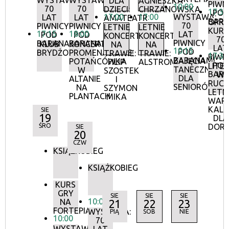
WYSTAWA:
WYSTAWA:
DLA
AGNIESZKA
PIWN
10:00
70
70
DZIECI:
CHRZANOWSKA
17:30
POD
17:00
17:00
WYSTAWA:
LAT
LAT
AMATEATR
BAR
OPR
70
PIWNICY
PIWNICY
LETNIE
LETNIE
KURA
17:15
18:00
LAT
POD
POD
KONCERTY
KONCERTY
70
PIWNICY
BARANAMI
BARANAMI
KLUB
KONCERTY
NA
NA
LAT
10:15
POD
BRYDŻOWY
PROMENADOWE:
TRAWIE:
TRAWIE:
17:30
PIWN
BARANAMI
ZAJĘCIA
POTAŃCÓWKA
FILIP
ALSTROMERIE
POD
LITE
TANECZNE
W
SZOSTEK
BAR
W
DLA
ALTANIE
I
RUCH
SENIORÓW
NA
SZYMON
LETN
PLANTACH
MIKA
WAR
KALI
SIE
19
DLA
ŚRO
DOR
SIE
20
CZW
KSIĄŻKOBIEG
KSIĄŻKOBIEG
KURS
GRY
SIE
SIE
SIE
10:00
NA
21
22
23
FORTEPIANIE
WYSTAWA:
PIĄ
SOB
NIE
10:00
70
WYSTAWA: