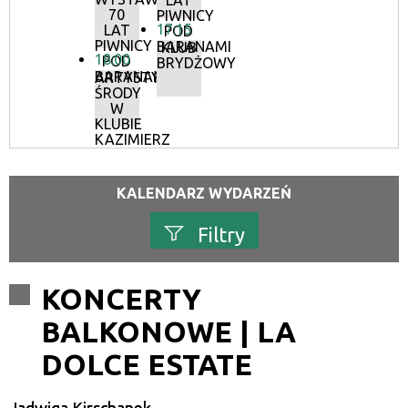
LAT
70
PIWNICY
17:15
LAT
POD
PIWNICY
BARANAMI
KLUB
18:00
POD
BRYDŻOWY
BARANAMI
ARTYSTYCZNE
ŚRODY
W
KLUBIE
KAZIMIERZ
KALENDARZ WYDARZEŃ
Filtry
Szukana fraza
KONCERTY
BALKONOWE | LA
Kategoria
DOLCE ESTATE
Trwające w zakresie
—