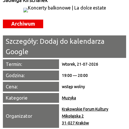
Jadwiga Kirschanek
Miejsce
Archiwum
Organizator
Promowane
Szczegóły:
Dodaj do kalendarza
Google
Termin:
Wtorek, 21-07-2026
Godzina:
19:00 — 20:00
Cena:
wstęp wolny
Kategorie
Muzyka
Krakowskie Forum Kultury
Organizator
Mikołajska 2
31-027 Kraków