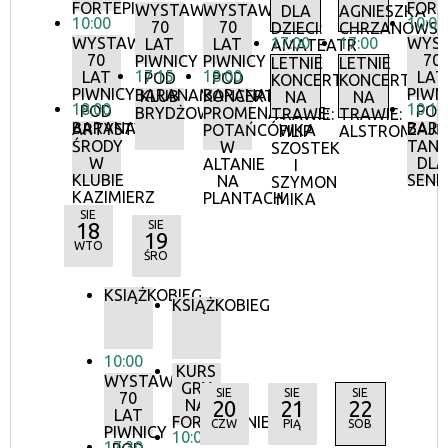
FORTEPIANIE
FORT
WYSTAWA:
WYSTAWA:
DLA
AGNIESZKA
10:00
10:00
70
70
DZIECI:
CHRZANOWS
WYSTAWA:
17:00
17:00
WYS
LAT
LAT
AMATEATR
70
70
PIWNICY
PIWNICY
LETNIE
LETNIE
17:15
18:00
LAT
LAT
POD
POD
KONCERTY
KONCERTY
PIWNICY
PIWN
BARANAMI
BARANAMI
KLUB
KONCERTY
NA
NA
18:00
10:15
POD
POD
BRYDŻOWY
PROMENADOWE:
TRAWIE:
TRAWIE:
BARANAMI
BAR
ARTYSTYCZNE
ZAJĘ
POTAŃCÓWKA
FILIP
ALSTROMERIE
ŚRODY
TANE
W
SZOSTEK
W
DLA
ALTANIE
I
KLUBIE
SEN
NA
SZYMON
KAZIMIERZ
PLANTACH
MIKA
SIE
18
SIE
19
WTO
ŚRO
KSIĄŻKOBIEG
KSIĄŻKOBIEG
10:00
KURS
WYSTAWA:
GRY
SIE
SIE
SIE
70
NA
20
21
22
LAT
FORTEPIANIE
CZW
PIĄ
SOB
PIWNICY
10:00
17:30