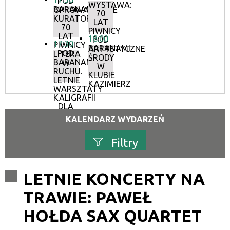
POD
WYSTAWA:
BARANAMI
OPROWADZANIE
70
KURATORSKIE:
LAT
70
PIWNICY
LAT
18:00
POD
17:30
PIWNICY
BARANAMI
ARTYSTYCZNE
POD
LITERA
ŚRODY
BARANAMI
W
W
RUCHU.
KLUBIE
LETNIE
KAZIMIERZ
WARSZTATY
KALIGRAFII
DLA
DOROSŁYCH
KALENDARZ WYDARZEŃ
Filtry
Szukana fraza
LETNIE KONCERTY NA
TRAWIE: PAWEŁ
Kategoria
HOŁDA SAX QUARTET
Trwające w zakresie