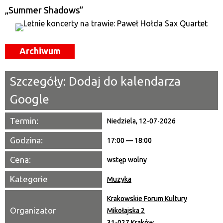
—
„Summer Shadows”
Miejsce
Archiwum
Organizator
Promowane
Szczegóły:
Dodaj do kalendarza
Google
Termin:
Niedziela, 12-07-2026
Godzina:
17:00 — 18:00
Cena:
wstęp wolny
Kategorie
Muzyka
Krakowskie Forum Kultury
Organizator
Mikołajska 2
31-027 Kraków