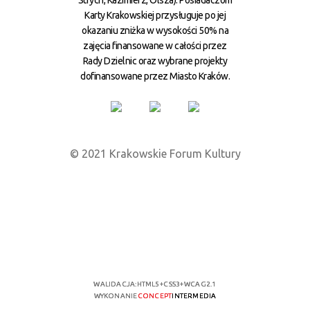
Strych, Kazimierz, Olsza). Posiadaczom
Karty Krakowskiej przysługuje po jej
okazaniu zniżka w wysokości 50% na
zajęcia finansowane w całości przez
Rady Dzielnic oraz wybrane projekty
dofinansowane przez Miasto Kraków.
© 2021 Krakowskie Forum Kultury
WALIDACJA:
HTML5
+
CSS3
+
WCAG 2.1
WYKONANIE
CONCEPT
INTERMEDIA