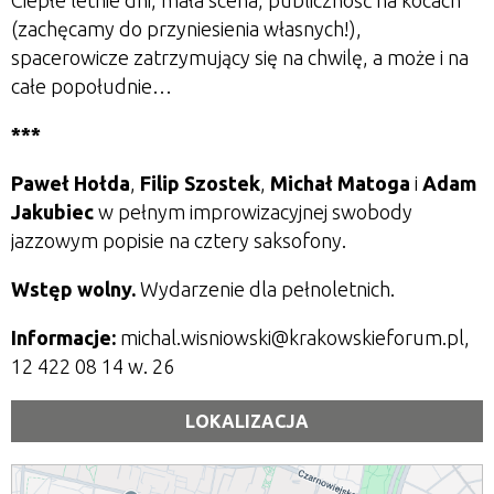
Ciepłe letnie dni, mała scena, publiczność na kocach
(zachęcamy do przyniesienia własnych!),
spacerowicze zatrzymujący się na chwilę, a może i na
całe popołudnie…
***
Paweł Hołda
,
Filip Szostek
,
Michał Matoga
i
Adam
Jakubiec
w pełnym improwizacyjnej swobody
jazzowym popisie na cztery saksofony.
Wstęp wolny.
Wydarzenie dla pełnoletnich.
Informacje:
michal.wisniowski@krakowskieforum.pl,
12 422 08 14 w. 26
LOKALIZACJA