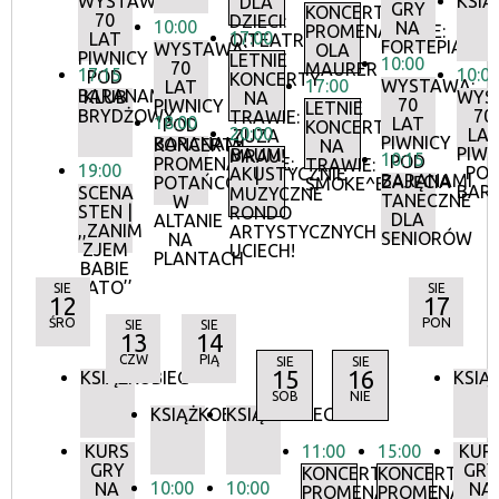
WYSTAWA:
KSIĄ
DLA
GRY
KONCERTY
70
DZIECI:
10:00
NA
PROMENADOWE:
17:00
LAT
O!TEATR
FORTEPIANIE
WYSTAWA:
OLA
PIWNICY
LETNIE
10:00
70
MAURER
17:15
10:0
POD
KONCERTY
17:00
WYSTAWA:
LAT
BARANAMI
KLUB
WYS
NA
70
PIWNICY
LETNIE
BRYDŻOWY
70
TRAWIE:
18:00
LAT
POD
KONCERTY
20:00
LA
ZUZA
PIWNICY
BARANAMI
KONCERTY
NA
PIWN
BAUM
MRAU!
10:15
POD
PROMENADOWE:
TRAWIE:
19:00
PO
AKUSTYCZNIE
|
BARANAMI
ZAJĘCIA
POTAŃCÓWKA
SMOKE^BLUES
BAR
SCENA
MUZYCZNE
TANECZNE
W
STEN |
RONDO
DLA
ALTANIE
,,ZANIM
ARTYSTYCZNYCH
SENIORÓW
NA
ZJEM
UCIECH!
PLANTACH
BABIE
LATO’’
SIE
SIE
12
17
ŚRO
PON
SIE
SIE
13
14
CZW
PIĄ
SIE
SIE
15
16
KSIĄŻKOBIEG
KSIĄ
SOB
NIE
KSIĄŻKOBIEG
KSIĄŻKOBIEG
KURS
11:00
15:00
KUR
GRY
GRY
KONCERTY
KONCERTY
10:00
10:00
NA
NA
PROMENADOWE
PROMENADOW