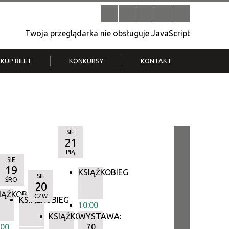
Twoja przeglądarka nie obsługuje JavaScript
KUP BILET
KONKURSY
KONTAKT
| V
Klub Strych
TWOJA DZIELNICA, TWÓJ FILM
. T.
– konkurs na krótkometrażówkę
SIE
21
PIĄ
SIE
19
KSIĄŻKOBIEG
SIE
ŚRO
20
IĄŻKOBIEG
CZW
IEG
KSIĄŻKOBIEG
10:00
KSIĄŻKOBIEG
WYSTAWA:
:00
70