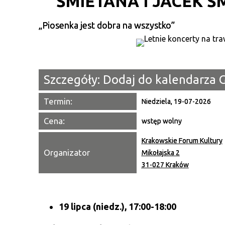
ŚMIETANA I JACEK Ś
„Piosenka jest dobra na wszystko”
Szczegóły:
Dodaj do kalendarza 
Termin:
Niedziela, 19-07-2026
Cena:
wstęp wolny
Krakowskie Forum Kultury
Organizator
Mikołajska 2
31-027 Kraków
19 lipca (niedz.), 17:00-18:00