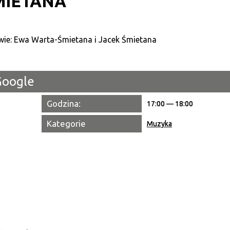
MIETANA
Kategori
Trwające w zakresie
Miejsce
Google
Organiza
Godzina:
17:00 — 18:00
Promowa
Kategorie
Muzyka