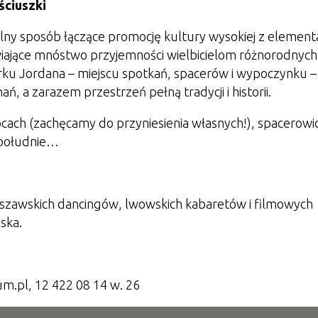
ściuszki
ny sposób łączące promocję kultury wysokiej z element
iające mnóstwo przyjemności wielbicielom różnorodnych
rku Jordana – miejscu spotkań, spacerów i wypoczynku –
, a zarazem przestrzeń pełną tradycji i historii.
kocach (zachęcamy do przyniesienia własnych!), spacerowi
popołudnie…
rszawskich dancingów, lwowskich kabaretów i filmowych
ska.
m.pl, 12 422 08 14 w. 26