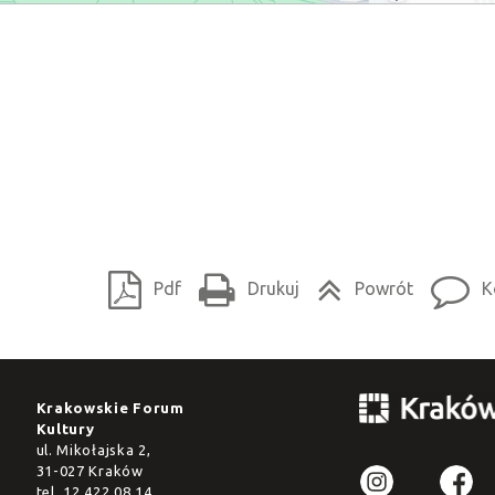
Pdf
Drukuj
Powrót
K
Krakowskie Forum
Kultury
ul. Mikołajska 2,
31-027 Kraków
tel.
12 422 08 14