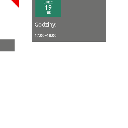
LIPIEC
a
19
NIE
—
Godziny:
17:00
–
18:00
tor
ne