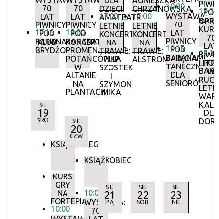
WYSTAWA:
WYSTAWA:
DLA
AGNIESZKA
PIWN
10:00
70
70
DZIECI:
CHRZANOWSKA
17:30
POD
17:00
17:00
WYSTAWA:
LAT
LAT
AMATEATR
BAR
OPR
70
PIWNICY
PIWNICY
LETNIE
LETNIE
KURA
17:15
18:00
LAT
POD
POD
KONCERTY
KONCERTY
70
PIWNICY
BARANAMI
BARANAMI
KLUB
KONCERTY
NA
NA
LAT
10:15
POD
BRYDŻOWY
PROMENADOWE:
TRAWIE:
TRAWIE:
17:30
PIWN
BARANAMI
ZAJĘCIA
POTAŃCÓWKA
FILIP
ALSTROMERIE
POD
LITE
TANECZNE
W
SZOSTEK
BAR
W
DLA
ALTANIE
I
RUCH
SENIORÓW
NA
SZYMON
LETN
PLANTACH
MIKA
WAR
KALI
SIE
19
DLA
ŚRO
DOR
SIE
20
CZW
KSIĄŻKOBIEG
KSIĄŻKOBIEG
KURS
GRY
SIE
SIE
SIE
10:00
NA
21
22
23
FORTEPIANIE
WYSTAWA:
PIĄ
SOB
NIE
10:00
70
WYSTAWA: