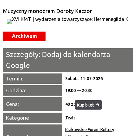
Miejsce
Muzyczny monodram Doroty Kaczor
Organizator
Archiwum
Promowane
Szczegóły:
Dodaj do kalendarza
Google
Termin:
Sobota, 11-07-2026
Godzina:
19:00 — 20:30
Cena:
40 zł
Kup bilet
Kategorie
Teatr
Krakowskie Forum Kultury