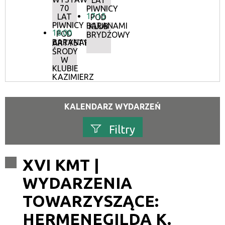
LAT
70
PIWNICY
17:15
LAT
POD
PIWNICY
BARANAMI
KLUB
18:00
POD
BRYDŻOWY
BARANAMI
ARTYSTYCZNE
ŚRODY
W
KLUBIE
KAZIMIERZ
KALENDARZ WYDARZEŃ
Filtry
Szukana fraza
XVI KMT |
WYDARZENIA
Kategoria
TOWARZYSZĄCE:
Trwające w zakresie
HERMENEGILDA K.
—