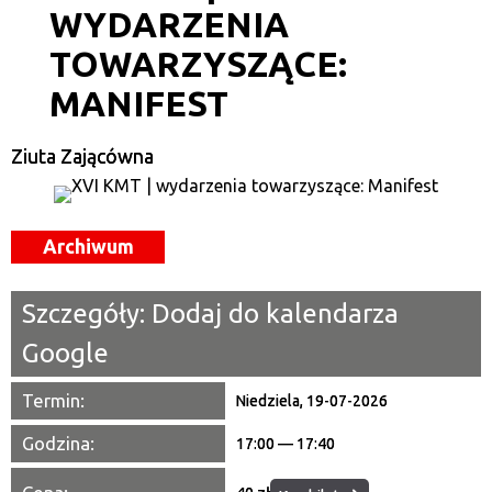
WYDARZENIA
Kategoria
TOWARZYSZĄCE:
Trwające w zakresie
MANIFEST
—
Miejsce
Ziuta Zającówna
Organizator
Archiwum
Promowane
Szczegóły:
Dodaj do kalendarza
Google
Termin:
Niedziela, 19-07-2026
Godzina:
17:00 — 17:40