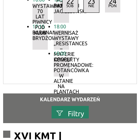
22
23
24
POD
BARANAMI
WYSTAWA:
PIKNIK
SOB
NIE
PON
70
JAGIELLOŃSKI
LAT
PIWNICY
17:15
18:00
POD
BARANAMI
KLUB
WERNISAŻ
BRYDŻOWY
WYSTAWY
„RESISTANCES
–
18:00
MATERIE
OPORU”
KONCERTY
PROMENADOWE:
POTAŃCÓWKA
W
ALTANIE
NA
PLANTACH
KALENDARZ WYDARZEŃ
Filtry
Szukana fraza
XVI KMT |