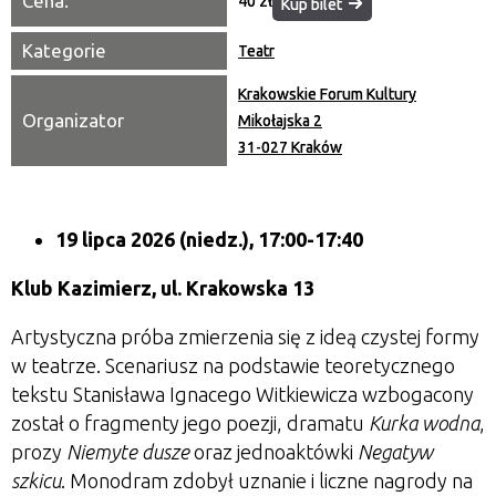
Cena:
40 zł
Kup bilet
Kategorie
Teatr
Krakowskie Forum Kultury
Organizator
Mikołajska 2
31-027 Kraków
19 lipca 2026 (niedz.), 17:00-17:40
Klub Kazimierz, ul. Krakowska 13
Artystyczna próba zmierzenia się z ideą czystej formy
w teatrze. Scenariusz na podstawie teoretycznego
tekstu Stanisława Ignacego Witkiewicza wzbogacony
został o fragmenty jego poezji, dramatu
Kurka wodna
,
prozy
Niemyte dusze
oraz jednoaktówki
Negatyw
szkicu
. Monodram zdobył uznanie i liczne nagrody na