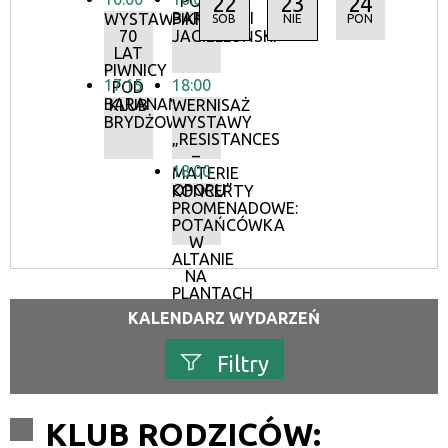
22
23
24
POD
BARANAMI
WYSTAWA:
PIKNIK
SOB
NIE
PON
70
JAGIELLOŃSKI
LAT
PIWNICY
17:15
18:00
POD
BARANAMI
KLUB
WERNISAŻ
BRYDŻOWY
WYSTAWY
„RESISTANCES
–
18:00
MATERIE
OPORU”
KONCERTY
PROMENADOWE:
POTAŃCÓWKA
W
ALTANIE
NA
PLANTACH
KALENDARZ WYDARZEŃ
Filtry
Szukana fraza
KLUB RODZICÓW: