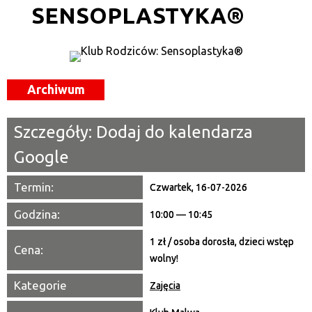
SENSOPLASTYKA®
Kategoria
Trwające w zakresie
—
Archiwum
Miejsce
Szczegóły:
Dodaj do kalendarza
Organizator
Google
Promowane
Termin:
Czwartek, 16-07-2026
Godzina:
10:00 — 10:45
1 zł / osoba dorosła, dzieci wstęp
Cena:
wolny!
Kategorie
Zajęcia