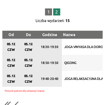
Trwające w zakresie
1
2
—
Liczba wydarzeń:
15
Miejsce
Od
Do
Godzina
Nazwa
Organizator
05.12
05.12
18:30-19:30
JOGA VINYASA DLA DORO
CZW
CZW
Promowane
05.12
05.12
18:50-19:50
QIGONG
CZW
CZW
05.12
05.12
19:40-20:40
JOGA RELAKSACYJNA DLA
CZW
CZW