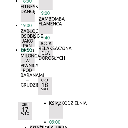
18:30
FITNESS
DANCE
19:00
ZAMBOMBA
FLAMENCA
19:00
ZABŁOCKI
OSOBIŚCIE
19:40
JAKO
JOGA
PAN
RELAKSACYJNA
20:00
DEMO
DLA
MILONGA
DOROSŁYCH
W
PIWNICY
POD
BARANAMI
–
GRU
18
GRUDZIEŃ
ŚRO
KSIĄŻKODZIELNIA
GRU
17
WTO
09:00
KSIĄŻKODZIELNIA
KLUB