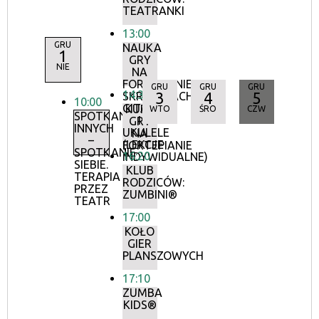
TEATRANKI
13:00
GRU
NAUKA
1
GRY
NIE
NA
FORTEPIANIE,
GRU
GRU
GRU
14:30
3
4
5
SKRZYPCACH,
10:00
GITARZE
KURS
WTO
ŚRO
CZW
SPOTKANIE
I
GRY
INNYCH
UKULELE
NA
–
(LEKCJE
FORTEPIANIE
SPOTKANIE
16:20
INDYWIDUALNE)
SIEBIE.
KLUB
TERAPIA
RODZICÓW:
PRZEZ
ZUMBINI®
TEATR
17:00
KOŁO
GIER
PLANSZOWYCH
17:10
ZUMBA
KIDS®