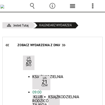
Wyszukiwarka
Narzędzia
Menu
Menu
główne
szcze
KALENDARZ WYDARZEŃ
Jesteś Tutaj
ZOBACZ WYDARZENIA Z DNIA:
LIS
20
ŚRO
KSIĄŻKODZIELNIA
LIS
21
CZW
09:00
KLUB
KSIĄŻKODZIELNIA
RODZICÓW:
ZAJĘCIA