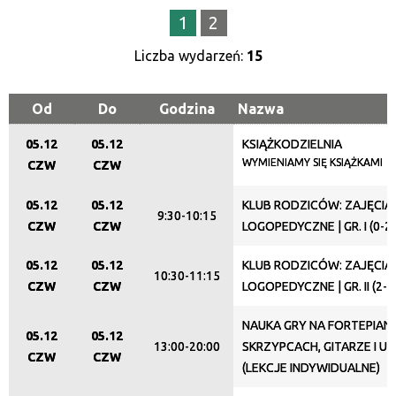
Trwające w zakresie
1
2
—
Liczba wydarzeń:
15
Miejsce
Od
Do
Godzina
Nazwa
05.12
05.12
KSIĄŻKODZIELNIA
Organizator
WYMIENIAMY SIĘ KSIĄŻKAMI
CZW
CZW
05.12
05.12
KLUB RODZICÓW: ZAJĘCIA
9:30-10:15
Promowane
CZW
CZW
LOGOPEDYCZNE | GR. I (0-2
05.12
05.12
KLUB RODZICÓW: ZAJĘCIA
10:30-11:15
CZW
CZW
LOGOPEDYCZNE | GR. II (2-3
NAUKA GRY NA FORTEPIANI
05.12
05.12
13:00-20:00
SKRZYPCACH, GITARZE I U
CZW
CZW
(LEKCJE INDYWIDUALNE)