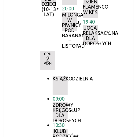
DZIEŃ
DZIECI
FLAMENCO
20:00
(10-13
W KFK
LAT)
MILONGA
W
19:40
PIWNICY
JOGA
POD
RELAKSACYJNA
BARANAMI
DLA
–
DOROSŁYCH
LISTOPAD
GRU
2
PON
KSIĄŻKODZIELNIA
09:00
ZDROWY
KRĘGOSŁUP
DLA
DOROSŁYCH
10:30
KLUB
RODZICÓW: