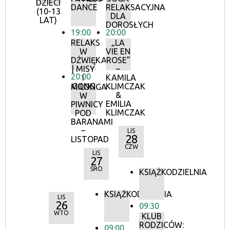
DZIECI
DANCE
RELAKSACYJNA
(10-13
DLA
LAT)
DOROSŁYCH
19:00
20:00
RELAKS
„LA
W
VIE EN
DŹWIĘKACH
ROSE”
| MISY
–
20:00
I
KAMILA
GONG
KLIMCZAK
MILONGA
&
W
EMILIA
PIWNICY
KLIMCZAK
POD
BARANAMI
–
LIS
28
LISTOPAD
CZW
LIS
27
ŚRO
KSIĄŻKODZIELNIA
KSIĄŻKODZIELNIA
LIS
26
09:30
WTO
KLUB
RODZICÓW:
09:00