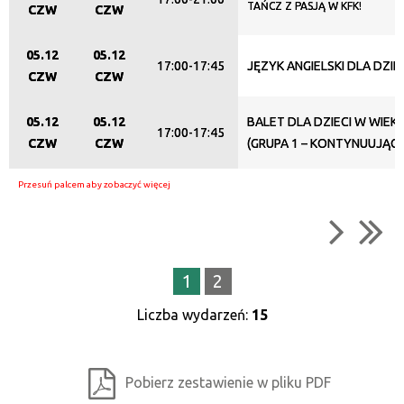
TAŃCZ Z PASJĄ W KFK!
CZW
CZW
05.12
05.12
17:00-17:45
JĘZYK ANGIELSKI DLA DZIEC
CZW
CZW
05.12
05.12
BALET DLA DZIECI W WIEKU
17:00-17:45
CZW
CZW
(GRUPA 1 – KONTYNUUJĄCA
1
2
Liczba wydarzeń:
15
Pobierz zestawienie w pliku PDF