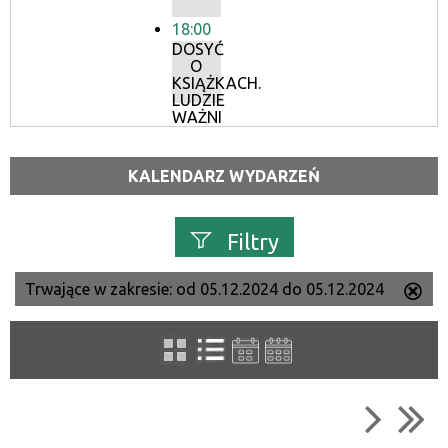
18:00
DOSYĆ
O
KSIĄŻKACH.
LUDZIE
WAŻNI
KALENDARZ WYDARZEŃ
Filtry
Trwające w zakresie:
od 05.12.2024 do 05.12.2024
Us
Szukana fraza
ten
filtr
Kategoria