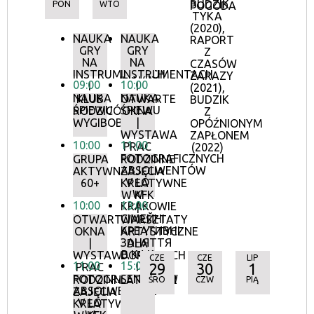
BUDZIK
PON
WTO
POGODA
TYKA
(2020),
NAUKA
NAUKA
RAPORT
GRY
GRY
Z
NA
NA
CZASÓW
INSTRUMENTACH
INSTRUMENTACH
ZARAZY
09:00
10:00
I
I
(2021),
NAUKA
NAUKA
KLUB
OTWARTE
BUDZIK
ŚPIEWU
ŚPIEWU
RODZICÓW:
OKNA
Z
WYGIBOBASY
|
OPÓŹNIONYM
WYSTAWA
ZAPŁONEM
10:00
11:00
PRAC
(2022)
FOTOGRAFICZNYCH
GRUPA
RODZINNE
ABSOLWENTÓW
AKTYWNI
ZAJĘCIA
V LO
60+
KREATYWNE
W
W KFK
10:00
13:00
KRAKOWIE
|
СІМЕЙНІ
OTWARTE
WARSZTATY
КРЕАТИВНІ
OKNA
ARTYSTYCZNE
ЗАНЯТТЯ
|
DLA
В КФК
WYSTAWA
DOROSŁYCH
CZE
CZE
LIP
11:00
15:00
29
30
1
PRAC
I
FOTOGRAFICZNYCH
SENIORÓW
RODZINNE
LATO’2022
ŚRO
CZW
PIĄ
ABSOLWENTÓW
ZAJĘCIA
V LO
KREATYWNE