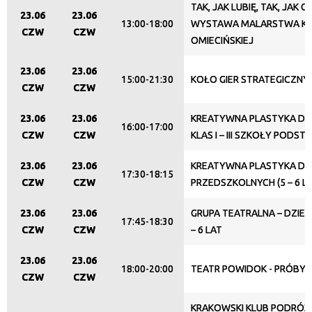
TAK, JAK LUBIĘ, TAK, JAK C
23.06
23.06
13:00-18:00
WYSTAWA MALARSTWA K
CZW
CZW
Promowane
OMIECIŃSKIEJ
23.06
23.06
15:00-21:30
KOŁO GIER STRATEGICZNY
CZW
CZW
23.06
23.06
KREATYWNA PLASTYKA DLA
16:00-17:00
CZW
CZW
KLAS I – III SZKOŁY POD
23.06
23.06
KREATYWNA PLASTYKA DLA
17:30-18:15
CZW
CZW
PRZEDSZKOLNYCH (5 – 6 LA
23.06
23.06
GRUPA TEATRALNA – DZIEC
17:45-18:30
CZW
CZW
– 6 LAT
23.06
23.06
18:00-20:00
TEATR POWIDOK - PRÓBY 
CZW
CZW
KRAKOWSKI KLUB PODRÓŻ