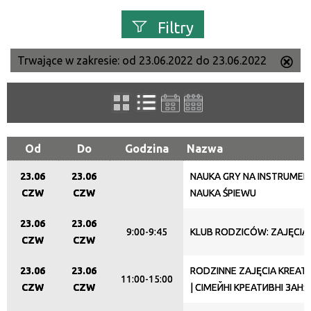
Filtry
Trwające w zakresie:
od 23.06.2022 do 23.06.2022
Us
Szukana fraza
ten
filtr
Kategoria
Od
Do
Godzina
Nazwa
23.06
23.06
NAUKA GRY NA INSTRUMEN
Trwające w zakresie
CZW
CZW
NAUKA ŚPIEWU
—
23.06
23.06
9:00-9:45
KLUB RODZICÓW: ZAJĘCI
Miejsce
CZW
CZW
23.06
23.06
RODZINNE ZAJĘCIA KREAT
11:00-15:00
CZW
CZW
| СІМЕЙНІ КРЕАТИВНІ ЗАН
Organizator