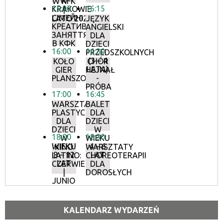
W
W KFK
15:00
16:15
KRAKOWIE
|
СІМЕЙНІ
LATO’2022
JĘZYK
КРЕАТИВНІ
ANGIELSKI
ЗАНЯТТЯ
DLA
В КФК
DZIECI
16:00
16:30
PRZEDSZKOLNYCH
(3 – 4
KOŁO
CHÓR
LATA)
GIER
HEJNAŁ
PLANSZOWYCH
-
PRÓBA
17:00
16:45
WARSZTATY
BALET
PLASTYCZNE
DLA
DLA
DZIECI
DZIECI
W
18:00
18:30
W
WIEKU
WIEKU
4 – 6
KINO
WARSZTATY
8 – 12
LAT
LATINO:
CHOREOTERAPII
LAT
CZERWIEC
DLA
|
DOROSŁYCH
JUNIO
KALENDARZ WYDARZEŃ